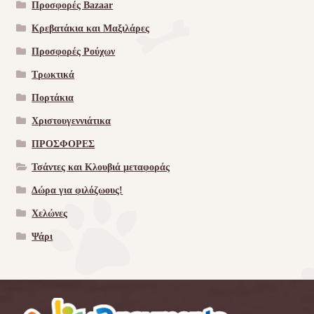
Προσφορές Bazaar
Κρεβατάκια και Μαξιλάρες
Προσφορές Ρούχων
Τρωκτικά
Πορτάκια
Χριστουγεννιάτικα
ΠΡΟΣΦΟΡΕΣ
Τσάντες και Κλουβιά μεταφοράς
Δώρα για φιλόζωους!
Χελώνες
Ψάρι