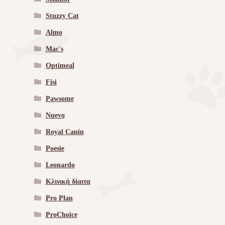
Stuzzy Cat
Almo
Mac's
Optimeal
Fisi
Pawsome
Nuevo
Royal Canin
Poesie
Leonardo
Κλινική δίαιτα
Pro Plan
ProChoice