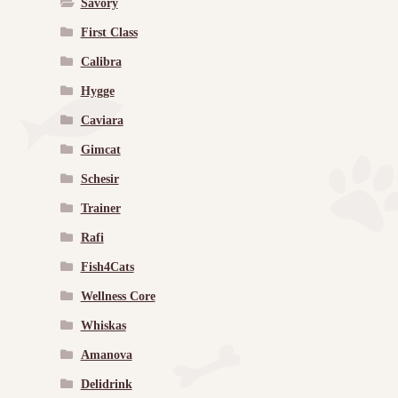
Savory
First Class
Calibra
Hygge
Caviara
Gimcat
Schesir
Trainer
Rafi
Fish4Cats
Wellness Core
Whiskas
Amanova
Delidrink