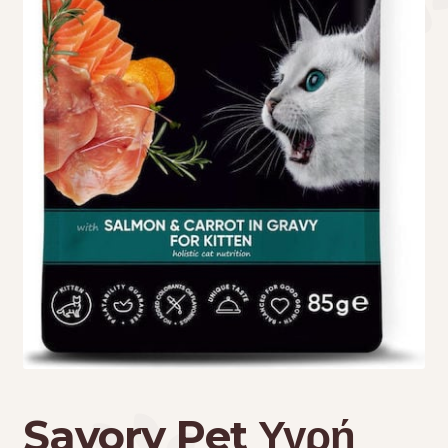
Τσάντες μεταφοράς
Επικοινωνία
Φροντίδα – Είδη Υγιεινής
Savory Pet Υγρή