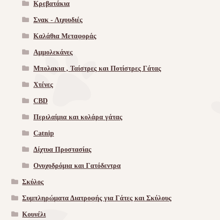
Κρεβατάκια
Σνακ - Λιχουδιές
Καλάθια Μεταφοράς
Αμμολεκάνες
Μπολακια , Ταίστρες και Ποτίστρες Γάτας
Χτένες
CBD
Περιλαίμια και κολάρα γάτας
Catnip
Δίχτυα Προστασίας
Ονυχοδρόμια και Γατόδεντρα
Σκύλος
Συμπληρώματα Διατροφής για Γάτες και Σκύλους
Κουνέλι