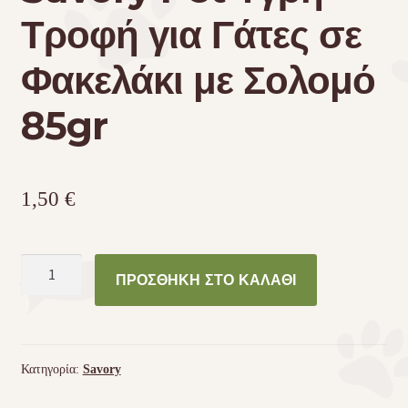
Τροφή για Γάτες σε
Φακελάκι με Σολομό
85gr
1,50
€
Savory
ΠΡΟΣΘΉΚΗ ΣΤΟ ΚΑΛΆΘΙ
Pet
Υγρή
Τροφή
για
Κατηγορία:
Savory
Γάτες
σε