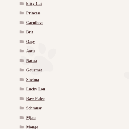
kitty Cat
Princess
Carnilove
Brit
Oasy
Aatu
Natua
Gourmet
Shelma
Lucky Lou
Raw Paleo
Schmusy
Mjau
Monge