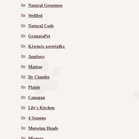
Natural Greatness
Wellfed
Natural Code
GranataPet
Κλινικές κονσέρβες
Applaws
Matisse
Dr Clauder
Plaisir
Canagan
Lily's Kitchen
4 Seasons
Meowing Heads
Miamor