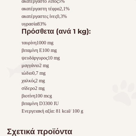
ακατέργαστο λίπος5%
ακατέργαστη τέφρα2,1%
ακατέργαστες ίνες0,3%
υγρασία83%
Πρόσθετα (ανά 1 kg):
ταυρίνη1000 mg
βιταμίνη Ε100 mg
ψευδάργυρος10 mg
μαγγάνιο2 mg
ιώδιο0,7 mg
χαλκός2 mg
σίδερο2 mg
βιοτίνη100 mcg
βιταμίνη D3300 IU
Ενεργειακή αξία: 81 kcal/ 100 g
Σχετικά προϊόντα