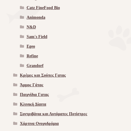
Catz FineFood Bio
Animonda
N&D
Sam's Field
Egeo
Refine
Grandorf
Κρέμες και Σούπες Γατας
Άμμος Γάτας
Παιχνίδια Γατας
Κλινική Δίαιτα
Συντριβάνια και Αυτόματες Ποτίστρες
Χάρτινα Ονυχοδρόμια