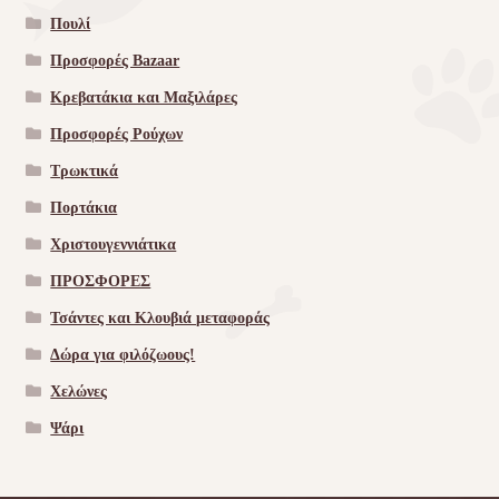
Πουλί
Προσφορές Bazaar
Κρεβατάκια και Μαξιλάρες
Προσφορές Ρούχων
Τρωκτικά
Πορτάκια
Χριστουγεννιάτικα
ΠΡΟΣΦΟΡΕΣ
Τσάντες και Κλουβιά μεταφοράς
Δώρα για φιλόζωους!
Χελώνες
Ψάρι