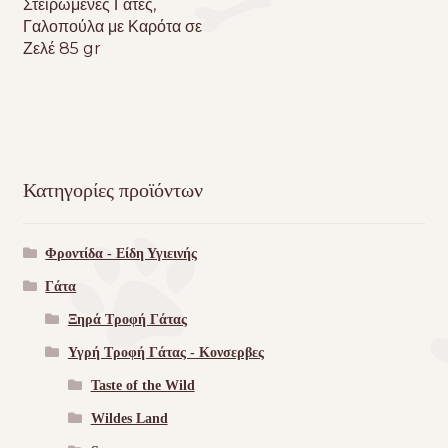
Στειρωμένες Γάτες,
Γαλοπούλα με Καρότα σε
Ζελέ 85 gr
Κατηγορίες προϊόντων
Φροντίδα - Είδη Υγιεινής
Γάτα
Ξηρά Τροφή Γάτας
Υγρή Τροφή Γάτας - Kονσερβες
Taste of the Wild
Wildes Land