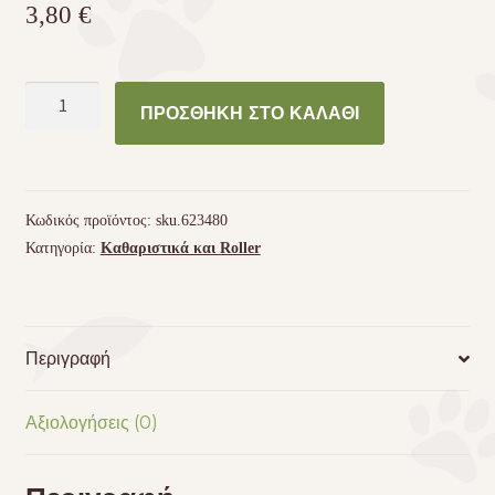
3,80
€
Μαντηλάκια
ΠΡΟΣΘΉΚΗ ΣΤΟ ΚΑΛΆΘΙ
καθαρισμού
Inodorina
για
γάτες
Κωδικός προϊόντος:
sku.623480
και
Κατηγορία:
Καθαριστικά και Roller
σκύλους
με
άρωμα
ροδόνερο
Περιγραφή
ποσότητα
Αξιολογήσεις (0)