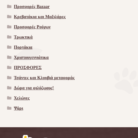
Προσφορές Bazaar
Κρεβατάκια και Μαξιλάρες
Προσφορές Ρούχων
Τρωκτικά
Πορτάκια
Χριστουγεννιάτικα
ΠΡΟΣΦΟΡΕΣ
Τσάντες και Κλουβιά μεταφοράς
Δώρα για φιλόζωους!
Χελώνες
Ψάρι