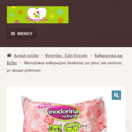
Απευθείας
Μετάβαση
μετάβαση
σε
στην
περιεχόμενο
πλοήγηση
ΜΕΝΟΎ
Products
search
Αρχική σελίδα
Φροντίδα - Είδη Υγιεινής
Καθαριστικά και
Roller
Μαντηλάκια καθαρισμού Inodorina για γάτες και σκύλους
Γάτα
με άρωμα ροδόνερο
Σκύλος
Κουνέλι
🔍
Πουλί
Κρεβατάκια