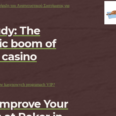
τήριξη του Αναπνευστικού Συστήματος για
udy: The
c boom of
 casino
ji w kasynowych programach VIP?
Improve Your