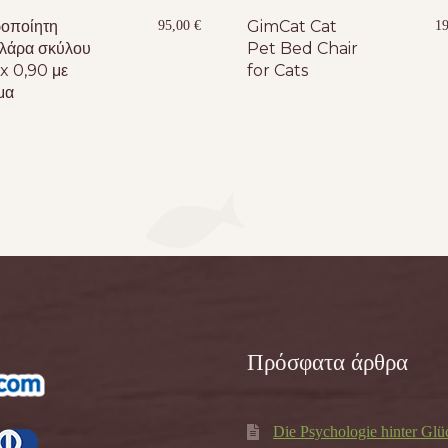
ροποίητη
GimCat Cat
95,00
€
1
ιλάρα σκύλου
Pet Bed Chair
 x 0,90 με
for Cats
μα
Πρόσφατα άρθρα
Die Psychologie hinter Glü