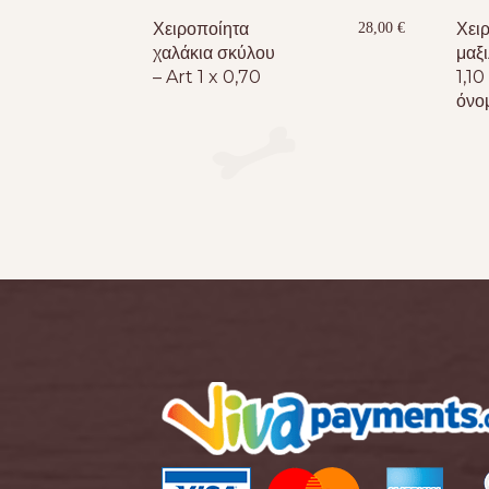
Χειροποίητα
Χει
28,00
€
χαλάκια σκύλου
μαξ
– Art 1 x 0,70
1,10
όνο