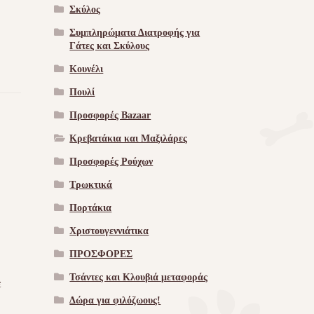
Σκύλος
Συμπληρώματα Διατροφής για
Γάτες και Σκύλους
Κουνέλι
Πουλί
Προσφορές Bazaar
Κρεβατάκια και Μαξιλάρες
Προσφορές Ρούχων
Τρωκτικά
Πορτάκια
Χριστουγεννιάτικα
ΠΡΟΣΦΟΡΕΣ
Τσάντες και Κλουβιά μεταφοράς
ε
Δώρα για φιλόζωους!