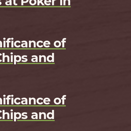
 at Poker in
ificance of
Chips and
ificance of
Chips and