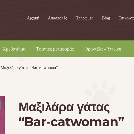
Αρχική
Αποστολές
Πληρωμές
Blog
Επικοινω
Κρεβατάκια
Τσάντες μεταφοράς
Φροντίδα – Υγιεινή
Μαξιλάρα γάτας “Bar-catwoman”
Μαξιλάρα γάτας
“Bar-catwoman”