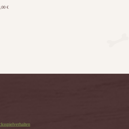
9,00
€
cksspielverhalten