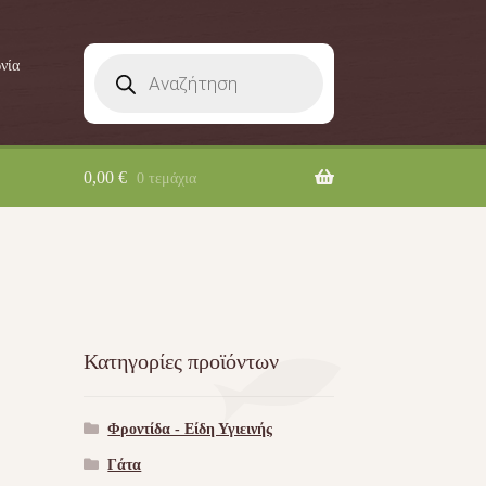
Products
νία
search
0,00
€
0 τεμάχια
Κατηγορίες προϊόντων
Φροντίδα - Είδη Υγιεινής
Γάτα