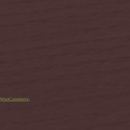
ο WooCommerce
.