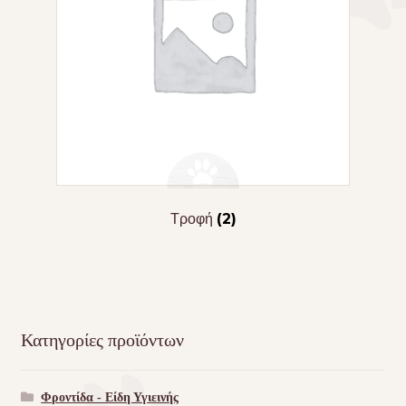
Τσάντες μεταφοράς
Επικοινωνία
Φροντίδα – Είδη Υγιεινής
Τροφή
(2)
Κατηγορίες προϊόντων
Φροντίδα - Είδη Υγιεινής