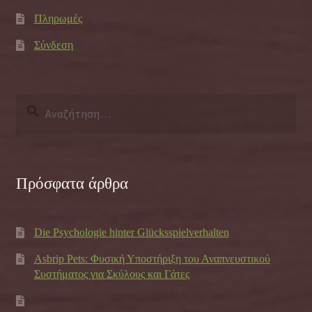
Πληρωμές
Σύνδεση
Αναζήτηση
για:
Πρόσφατα άρθρα
Die Psychologie hinter Glücksspielverhalten
Asbrip Pets: Φυσική Υποστήριξη του Αναπνευστικού
Συστήματος για Σκύλους και Γάτες