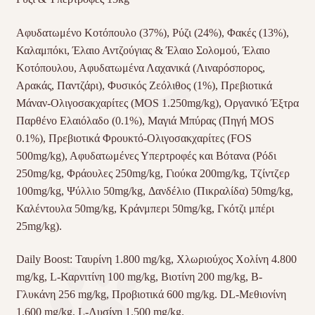
Αφυδατωμένο Κοτόπουλο (37%), Ρύζι (24%), Φακές (13%),
Καλαμπόκι, Έλαιο Αντζούγιας & Έλαιο Σολομού, Έλαιο
Κοτόπουλου, Αφυδατωμένα Λαχανικά (Λιναρόσπορος,
Αρακάς, Παντζάρι), Φυσικός Ζεόλιθος (1%), Πρεβιοτικά
Μάναν-Ολιγοσακχαρίτες (MOS 1.250mg/kg), Οργανικό Έξτρα
Παρθένο Ελαιόλαδο (0.1%), Μαγιά Μπύρας (Πηγή MOS
0.1%), Πρεβιοτικά Φρουκτό-Ολιγοσακχαρίτες (FOS
500mg/kg), Αφυ
δατωμένες Υπερτροφές και Βότανα (Ρόδι
250mg/kg, Φράουλες 250mg/kg, Γιούκα 200mg/kg, Τζίντζερ
100mg/kg, Ψύλλιο 50mg/kg, Δανδέλιο (Πικραλίδα) 50mg/kg,
Καλέντουλα 50mg/kg, Κράνμπερι 50mg/kg, Γκότζι μπέρι
25mg/kg).
Daily Boost: Ταυρίνη 1.800 mg/kg, Χλωριούχος Χολίνη 4.800
mg/kg, L-Καρνιτίνη 100 mg/kg, Βιοτίνη 200 mg/kg, Β-
Γλυκάνη 256 mg/kg, Προβιοτικά 600 mg/kg. DL-Μεθιονίνη
1.600 mg/kg, L-Λυσίνη 1.500 mg/kg.