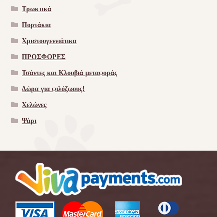
Τρωκτικά
Πορτάκια
Χριστουγεννιάτικα
ΠΡΟΣΦΟΡΕΣ
Τσάντες και Κλουβιά μεταφοράς
Δώρα για φιλόζωους!
Χελώνες
Ψάρι