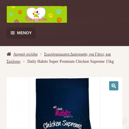
Απευθείας
Μετάβαση
μετάβαση
σε
στην
περιεχόμενο
πλοήγηση
ΜΕΝΟΎ
Products
search
Αρχική σελίδα
Συμπληρώματα Διατροφής για Γάτες και
Σκύλους
Daily Habits Super Premium Chicken Supreme 15kg
Γάτα
Σκύλος
🔍
Κουνέλι
Πουλί
Κρεβατάκια