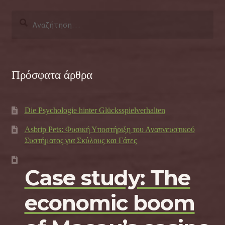
Αναζήτηση
για:
Πρόσφατα άρθρα
Die Psychologie hinter Glücksspielverhalten
Asbrip Pets: Φυσική Υποστήριξη του Αναπνευστικού
Συστήματος για Σκύλους και Γάτες
Case study: The
economic boom