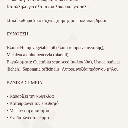
Κατάλληλο για όλα τα σκυλάκια και γατούλες
Ωτικό καθαριστικό συχνής χρήσης με πολλαπλή δράση.
ΣΥΝΘΕΣΗ
Έλαια: Hemp vegetable oil (έλαιο σπόρων κάνναβης),
Melaleuca quinquenervia (niaouli),
Εκχυλίσματα: Cucurbita sepo seed (κολοκύθα), Usnea barbata
(lichen), Saponaria officinalis, Λιποαμινοξέα πράσινου μήλου
ΒΑΣΙΚΑ ΣΗΜΕΙΑ
• Καθαρίζει την κυψελίδα
• Καταπραΰνει τον ερεθισμό
• Μειώνει τη δυσοσμία
• Ενυδατώνει το δέρμα