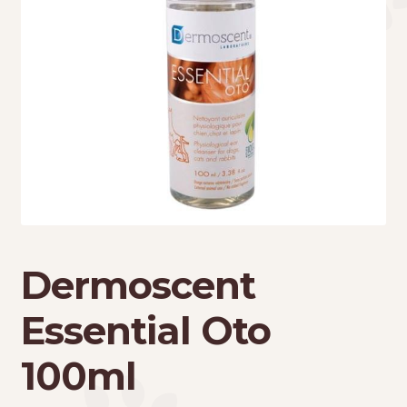
Τσάντες μεταφοράς
Επικοινωνία
Φροντίδα – Είδη Υγιεινής
Dermoscent
Essential Oto
100ml