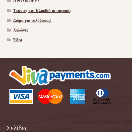
ΠΡΟΣΦΟΡΕΣ
Τσάντες και Κλουβιά μεταφοράς
Δώρα για φιλόζωους!
Χελώνες
Ψάρι
Σελίδες