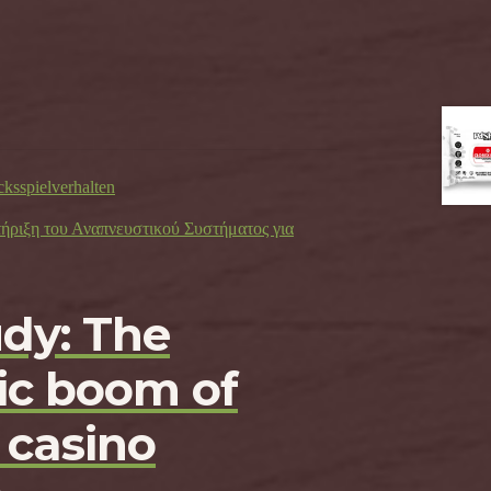
cksspielverhalten
τήριξη του Αναπνευστικού Συστήματος για
udy: The
c boom of
 casino