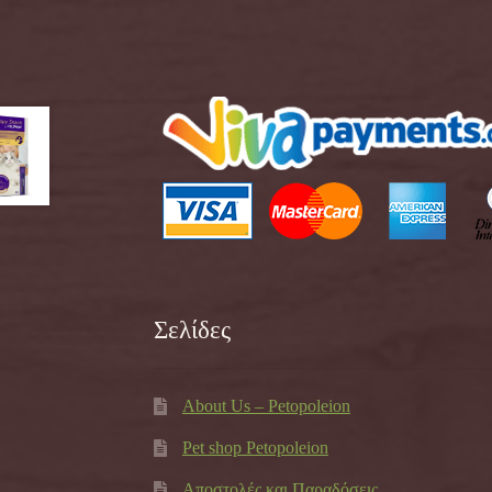
Σελίδες
About Us – Petopoleion
Pet shop Petopoleion
Αποστολές και Παραδόσεις