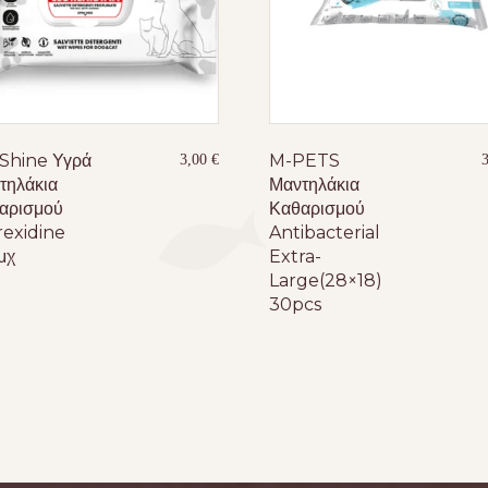
Shine Υγρά
M-PETS
3,00
€
τηλάκια
Μαντηλάκια
αρισμού
Καθαρισμού
rexidine
Antibacterial
μχ
Extra-
Large(28×18)
30pcs