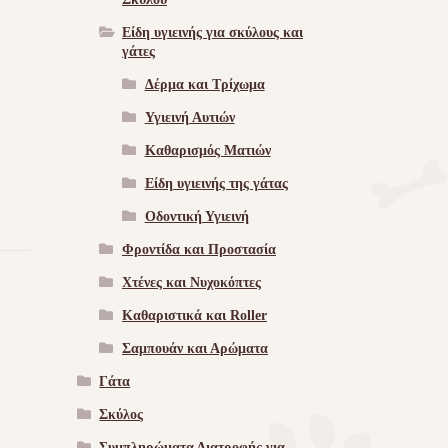
Είδη υγιεινής για σκύλους και
γάτες
Δέρμα και Τρίχωμα
Υγιεινή Αυτιών
Καθαρισμός Ματιών
Είδη υγιεινής της γάτας
Οδοντική Υγιεινή
Φροντίδα και Προστασία
Χτένες και Νυχοκόπτες
Καθαριστικά και Roller
Σαμπουάν και Αρώματα
Γάτα
Σκύλος
Συμπληρώματα Διατροφής για