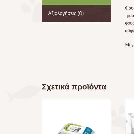
Φουσ
Αξιολογήσεις (0)
τραυ
φουσ
ασφα
Μέγ
Σχετικά προϊόντα