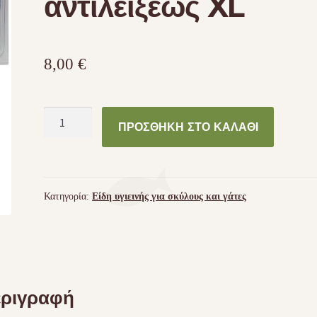
αντιλείξεως XL
8,00
€
Φουσκωτό
ΠΡΟΣΘΉΚΗ ΣΤΟ ΚΑΛΆΘΙ
κολάρο
Ελισάβετ
-
αντιλείξεως
Κατηγορία:
Είδη υγιεινής για σκύλους και γάτες
XL
ποσότητα
ριγραφή