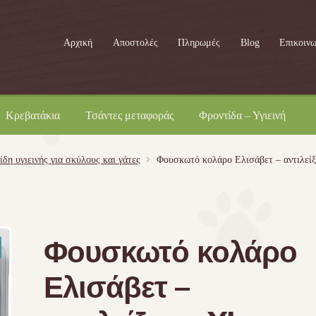
Αρχική
Αποστολές
Πληρωμές
Blog
Επικοινω
Κρεβατάκια
Τσάντες μεταφοράς
Φροντίδα – Υγιεινή
ίδη υγιεινής για σκύλους και γάτες
Φουσκωτό κολάρο Ελισάβετ – αντιλεί
Φουσκωτό κολάρο
Ελισάβετ –