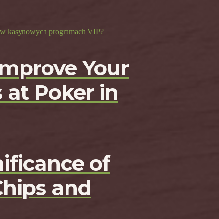
ji w kasynowych programach VIP?
Improve Your
 at Poker in
ificance of
Chips and