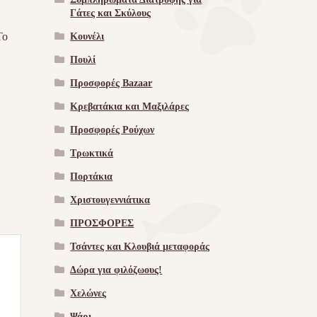
Γάτες και Σκύλους
Το
Κουνέλι
Πουλί
Προσφορές Bazaar
Κρεβατάκια και Μαξιλάρες
Προσφορές Ρούχων
Τρωκτικά
Πορτάκια
Χριστουγεννιάτικα
ΠΡΟΣΦΟΡΕΣ
Τσάντες και Κλουβιά μεταφοράς
Δώρα για φιλόζωους!
Χελώνες
Ψάρι