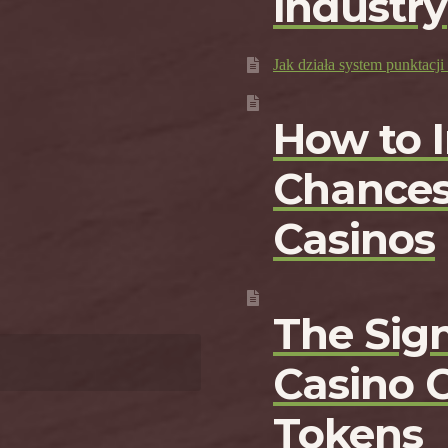
industry
Jak działa system punktac
How to 
Chances
Casinos
The Sign
Casino 
Tokens