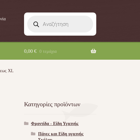
Products
νία
search
0,00
€
0 τεμάχια
ξεως XL
Κατηγορίες προϊόντων
Φροντίδα - Είδη Υγιεινής
Πάνες και Είδη υγιεινής
Σκύλου