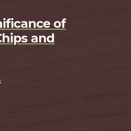
ificance of
Chips and
k