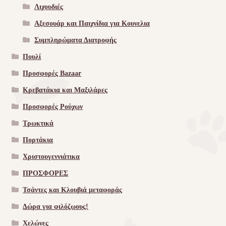
Λιχουδιές
Αξεσουάρ και Παιχνίδια για Κουνελια
Συμπληρώματα Διατροφής
Πουλί
Προσφορές Bazaar
Κρεβατάκια και Μαξιλάρες
Προσφορές Ρούχων
Τρωκτικά
Πορτάκια
Χριστουγεννιάτικα
ΠΡΟΣΦΟΡΕΣ
Τσάντες και Κλουβιά μεταφοράς
Δώρα για φιλόζωους!
Χελώνες