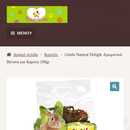
Απευθείας
Μετάβαση
μετάβαση
σε
στην
περιεχόμενο
πλοήγηση
ΜΕΝΟΎ
Products
search
Αρχική σελίδα
Κουνέλι
Gimbi Natural Delight Αρωματικά
Βότανα και Καρότα 100gr
Γάτα
Σκύλος
🔍
Κουνέλι
Πουλί
Κρεβατάκια