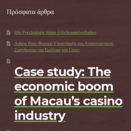
Πρόσφατα άρθρα
Die Psychologie hinter Glücksspielverhalten
Asbrip Pets: Φυσική Υποστήριξη του Αναπνευστικού
Συστήματος για Σκύλους και Γάτες
Case study: The
economic boom
of Macau’s casino
industry