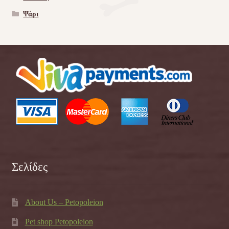
Ψάρι
Σελίδες
About Us – Petopoleion
Pet shop Petopoleion