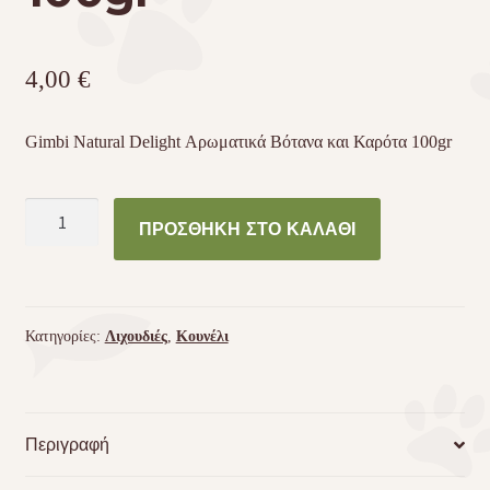
4,00
€
Gimbi Natural Delight Αρωματικά Βότανα και Καρότα 100gr
Gimbi
ΠΡΟΣΘΉΚΗ ΣΤΟ ΚΑΛΆΘΙ
Natural
Delight
Αρωματικά
Βότανα
Κατηγορίες:
Λιχουδιές
,
Κουνέλι
και
Καρότα
100gr
ποσότητα
Περιγραφή