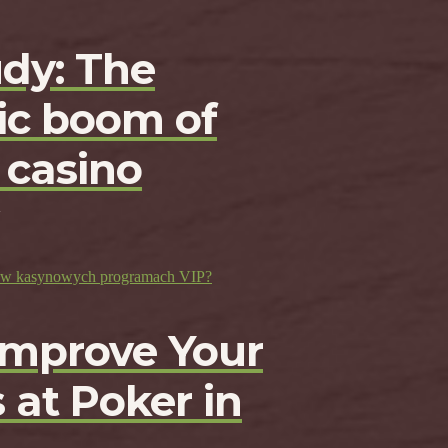
udy: The
c boom of
 casino
ji w kasynowych programach VIP?
Improve Your
 at Poker in