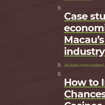
Case st
economi
Macau’s
industry
Jak działa system punktac
How to 
Chances