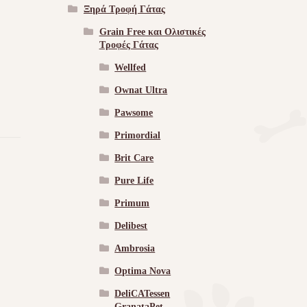
Ξηρά Τροφή Γάτας
Grain Free και Ολιστικές
Τροφές Γάτας
Wellfed
Ownat Ultra
Pawsome
Primordial
Brit Care
Pure Life
Primum
Delibest
Ambrosia
Optima Nova
DeliCATessen
GranataPet