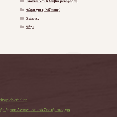
Τσάντες και Κλουβιά μεταφοράς
Δώρα για φιλόζωους!
Χελώνες
Ψάρι
cksspielverhalten
τήριξη του Αναπνευστικού Συστήματος για