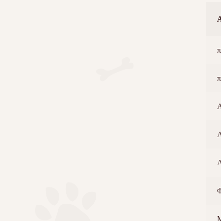
π
π
Α
Α