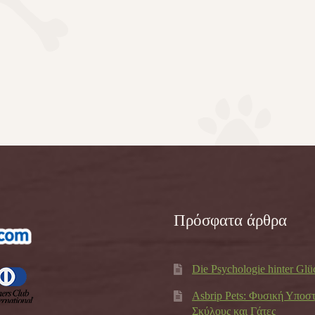
Πρόσφατα άρθρα
Die Psychologie hinter Glü
Asbrip Pets: Φυσική Υποσ
Σκύλους και Γάτες