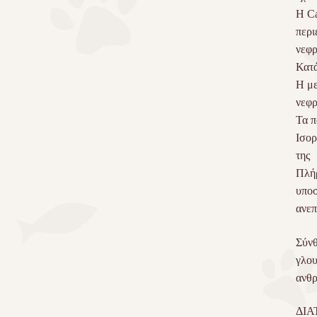
Η Ca
περι
νεφρ
Κατά
Η με
νεφρ
Τα π
Ισορ
της
Πλήρ
υποσ
ανεπ
Σύνθ
γλου
ανθρ
ΔΙΑ