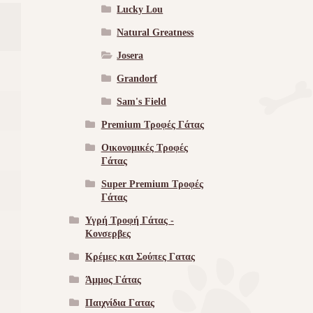
Lucky Lou
Natural Greatness
Josera
Grandorf
Sam's Field
Premium Τροφές Γάτας
Οικονομικές Τροφές
Γάτας
Super Premium Τροφές
Γάτας
Υγρή Τροφή Γάτας -
Kονσερβες
Κρέμες και Σούπες Γατας
Άμμος Γάτας
Παιχνίδια Γατας