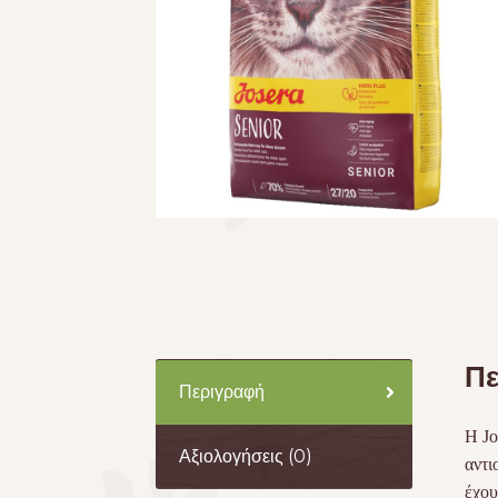
Πε
Περιγραφή
Η Jo
Αξιολογήσεις (0)
αντι
έχου