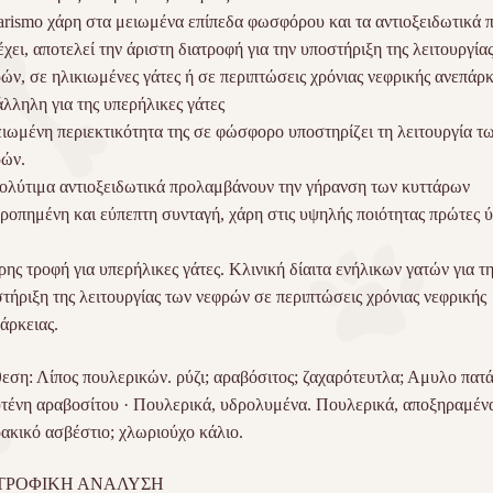
rismo χάρη στα μειωμένα επίπεδα φωσφόρου και τα αντιοξειδωτικά 
έχει, αποτελεί την άριστη διατροφή για την υποστήριξη της λειτουργία
ών, σε ηλικιωμένες γάτες ή σε περιπτώσεις χρόνιας νεφρικής ανεπάρκ
λληλη για της υπερήλικες γάτες
ιωμένη περιεκτικότητα της σε φώσφορο υποστηρίζει τη λειτουργία τ
ών.
ολύτιμα αντιοξειδωτικά προλαμβάνουν την γήρανση των κυττάρων
ροπημένη και εύπεπτη συνταγή, χάρη στις υψηλής ποιότητας πρώτες ύ
ης τροφή για υπερήλικες γάτες. Κλινική δίαιτα ενήλικων γατών για τ
τήριξη της λειτουργίας των νεφρών σε περιπτώσεις χρόνιας νεφρικής
άρκειας.
εση: Λίπος πουλερικών. ρύζι; αραβόσιτος; ζαχαρότευτλα; Αμυλο πατά
τένη αραβοσίτου · Πουλερικά, υδρολυμένα. Πουλερικά, αποξηραμέν
ακικό ασβέστιο; χλωριούχο κάλιο.
ΤΡΟΦΙΚΗ ΑΝΑΛΥΣΗ