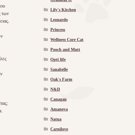
που
Lily's Kitchen
ς των
Leonardo
ειας.
Princess
ων
Wellness Core Cat
Pooch and Mutt
λες
Opti life
Sanabelle
ην
Oak's Farm
N&D
Canagan
τας;
Amanova
α.
Natua
Carnilove