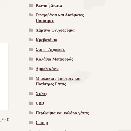
Κλινική Δίαιτα
Συντριβάνια και Αυτόματες
Ποτίστρες
Χάρτινα Ονυχοδρόμια
Κρεβατάκια
Σνακ - Λιχουδιές
Καλάθια Μεταφοράς
Αμμολεκάνες
Μπολακια , Ταίστρες και
Ποτίστρες Γάτας
Χτένες
CBD
Περιλαίμια και κολάρα γάτας
5,50
€
Catnip