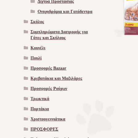
Δίχτυα Προστασίας
Ονυχοδρόμια και Γατόδεντρα
Σκύλος
Συμπληρώματα Διατροφής για
Γάτες και Σκύλους
Κουνέλι
Πουλί
Προσφορές Bazaar
Κρεβατάκια και Μαξιλάρες
Προσφορές Ρούχων
Τρωκτικά
Πορτάκια
Χριστουγεννιάτικα
ΠΡΟΣΦΟΡΕΣ