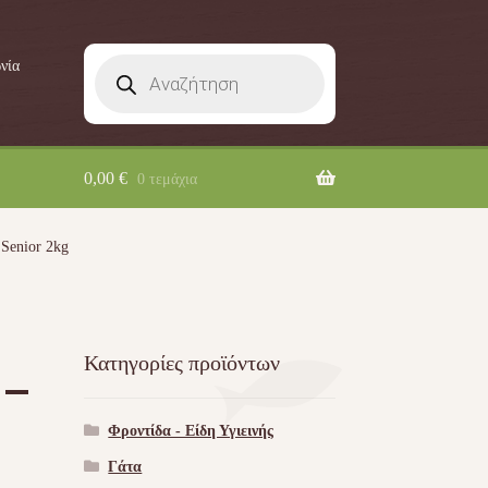
Products
νία
search
0,00
€
0 τεμάχια
enior 2kg
Κατηγορίες προϊόντων
–
Φροντίδα - Είδη Υγιεινής
Γάτα