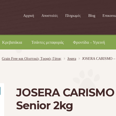
Αρχική
Αποστολές
Πληρωμές
Blog
Επικοινω
Κρεβατάκια
Τσάντες μεταφοράς
Φροντίδα – Υγιεινή
Grain Free και Ολιστικές Τροφές Γάτας
Josera
JOSERA CARISMO – S
JOSERA CARISMO 
Senior 2kg