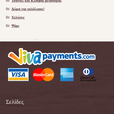
Τσάντες και Κλουβιά μεταφοράς
Δώρα για φιλόζωους!
Χελώνες
Ψάρι
Σελίδες