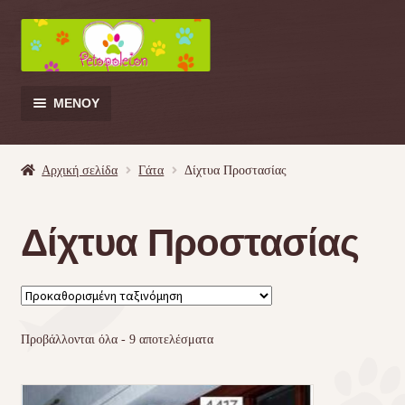
Απευθείας
Μετάβαση
μετάβαση
σε
στην
περιεχόμενο
πλοήγηση
ΜΕΝΟΎ
Products
search
Αρχική σελίδα
Γάτα
Δίχτυα Προστασίας
Γάτα
Δίχτυα Προστασίας
Σκύλος
Κουνέλι
Προβάλλονται όλα - 9 αποτελέσματα
Πουλί
Κρεβατάκια