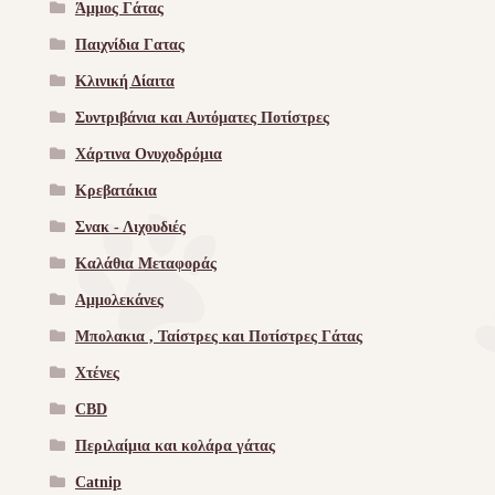
Άμμος Γάτας
Παιχνίδια Γατας
Κλινική Δίαιτα
Συντριβάνια και Αυτόματες Ποτίστρες
Χάρτινα Ονυχοδρόμια
Κρεβατάκια
Σνακ - Λιχουδιές
Καλάθια Μεταφοράς
Αμμολεκάνες
Μπολακια , Ταίστρες και Ποτίστρες Γάτας
Χτένες
CBD
Περιλαίμια και κολάρα γάτας
Catnip