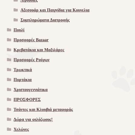
Λιχουδιές
Αξεσουάρ και Παιχνίδια για Κουνελια
Συμπληρώματα Διατροφής
Πουλί
Προσφορές Bazaar
Κρεβατάκια και Μαξιλάρες
Προσφορές Ρούχων
Τρωκτικά
Πορτάκια
Χριστουγεννιάτικα
ΠΡΟΣΦΟΡΕΣ
Τσάντες και Κλουβιά μεταφοράς
Δώρα για φιλόζωους!
Χελώνες