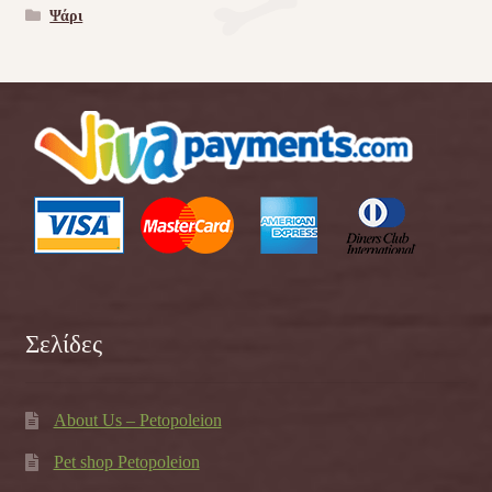
Ψάρι
Σελίδες
About Us – Petopoleion
Pet shop Petopoleion