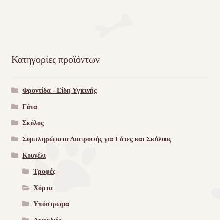
Κατηγορίες προϊόντων
Φροντίδα - Είδη Υγιεινής
Γάτα
Σκύλος
Συμπληρώματα Διατροφής για Γάτες και Σκύλους
Κουνέλι
Τροφές
Χόρτα
Υπόστρωμα