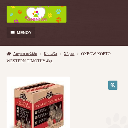
Απευθείας
Μετάβαση
μετάβαση
σε
στην
περιεχόμενο
πλοήγηση
ΜΕΝΟΎ
Products
search
Αρχική σελίδα
Κουνέλι
Χόρτα
OXBOW ΧΟΡΤΟ
WESTERN TIMOTHY 4kg
Γάτα
Σκύλος
🔍
Κουνέλι
Πουλί
Κρεβατάκια