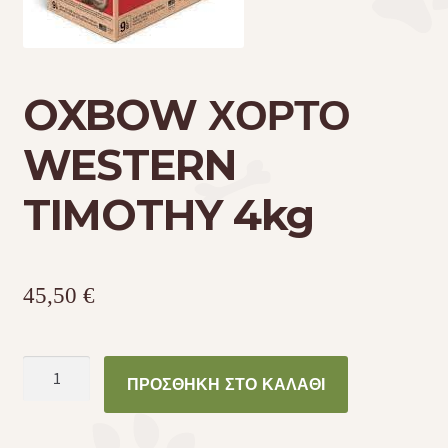
Τσάντες μεταφοράς
OXBOW ΧΟΡΤΟ
Επικοινωνία
WESTERN
Φροντίδα – Είδη Υγιεινής
TIMOTHY 4kg
45,50
€
OXBOW
ΠΡΟΣΘΉΚΗ ΣΤΟ ΚΑΛΆΘΙ
ΧΟΡΤΟ
WESTERN
TIMOTHY