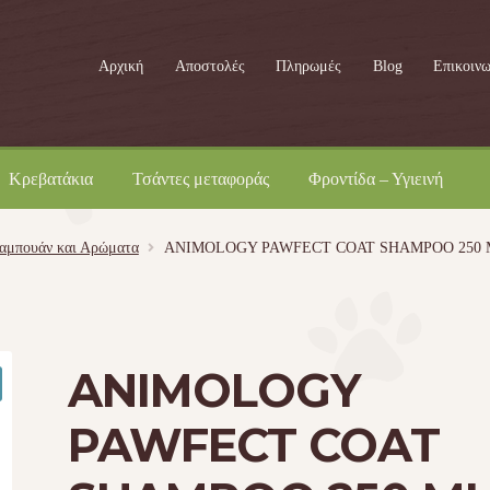
Αρχική
Αποστολές
Πληρωμές
Blog
Επικοινω
Κρεβατάκια
Τσάντες μεταφοράς
Φροντίδα – Υγιεινή
αμπουάν και Αρώματα
ANIMOLOGY PAWFECT COAT SHAMPOO 250 
ANIMOLOGY
PAWFECT COAT