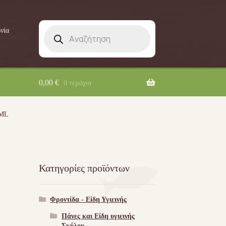
Products
νία
search
0,00
€
0 τεμάχια
ML
Κατηγορίες προϊόντων
Φροντίδα - Είδη Υγιεινής
Πάνες και Είδη υγιεινής
Σκύλου