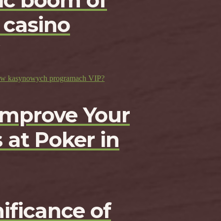
c boom of
 casino
ji w kasynowych programach VIP?
Improve Your
 at Poker in
ificance of