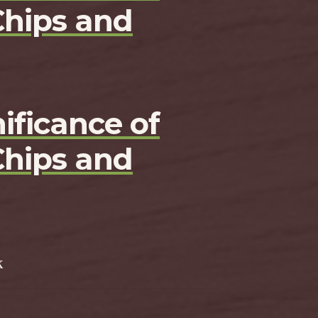
Chips and
ificance of
Chips and
k