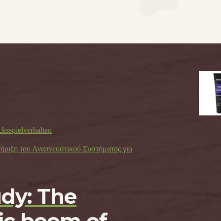
cksspielverhalten
τήριξη του Αναπνευστικού Συστήματος για
udy: The