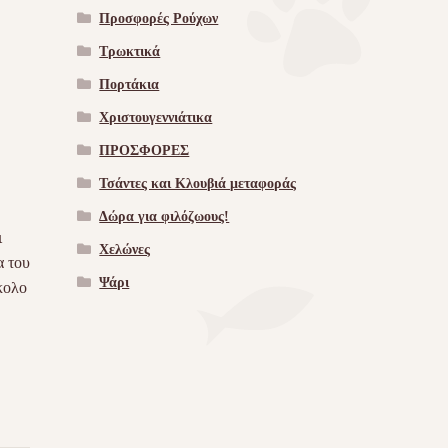
Προσφορές Ρούχων
Τρωκτικά
Πορτάκια
Χριστουγεννιάτικα
ΠΡΟΣΦΟΡΕΣ
Τσάντες και Κλουβιά μεταφοράς
Δώρα για φιλόζωους!
ι
Χελώνες
α του
Ψάρι
κολο