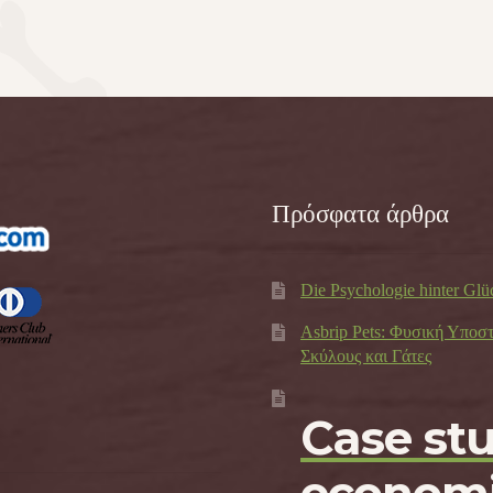
Πρόσφατα άρθρα
Die Psychologie hinter Glü
Asbrip Pets: Φυσική Υποσ
Σκύλους και Γάτες
Case st