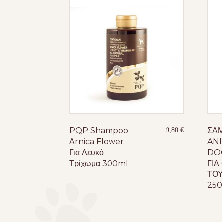
PQP Shampoo
ΣΑ
9,80
€
Αrnica Flower
AN
Για Λευκό
DO
Τρίχωμα 300ml
ΓΙΑ
ΤΟΥ
25