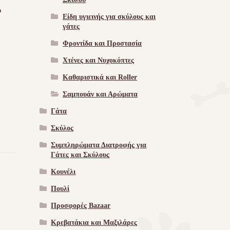
L
Είδη υγιεινής για σκύλους και
γάτες
Φροντίδα και Προστασία
Χτένες και Νυχοκόπτες
Καθαριστικά και Roller
Σαμπουάν και Αρώματα
Γάτα
Σκύλος
Συμπληρώματα Διατροφής για
Γάτες και Σκύλους
Κουνέλι
Πουλί
Προσφορές Bazaar
Κρεβατάκια και Μαξιλάρες