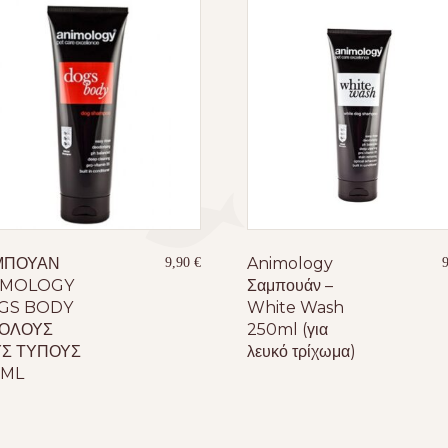
ΜΠΟΥΑΝ
Animology
9,90
€
IMOLOGY
Σαμπουάν –
GS BODY
White Wash
 ΟΛΟΥΣ
250ml (για
Σ ΤΥΠΟΥΣ
λευκό τρίχωμα)
0ML