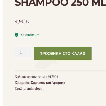
SHAMPOO 250 M
9,90
€
Σε απόθεμα
ANIMOLOGY
ΠΡΟΣΘΉΚΗ ΣΤΟ ΚΑΛΆΘΙ
PAWFECT
COAT
SHAMPOO
250
Κωδικός προϊόντος:
sku.917904
ML
Κατηγορία:
Σαμπουάν και Αρώματα
ποσότητα
Ετικέτα:
animology