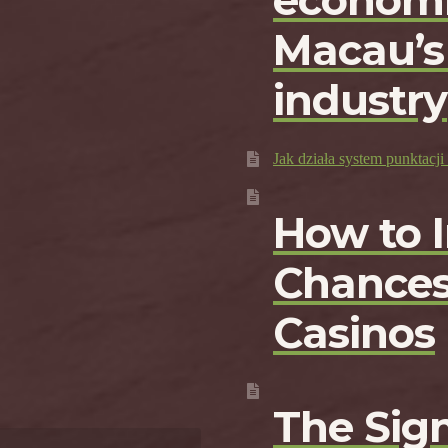
economi
Macau’s
industry
Jak działa system punktac
How to 
Chances
Casinos
The Sign