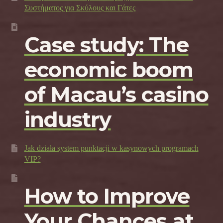
Συστήματος για Σκύλους και Γάτες
Case study: The
economic boom
of Macau’s casino
industry
Jak działa system punktacji w kasynowych programach
VIP?
How to Improve
Your Chances at