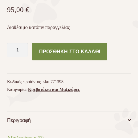
95,00
€
Διαθέσιμο κατόπιν παραγγελίας
Χειροποίητη
ΠΡΟΣΘΉΚΗ ΣΤΟ ΚΑΛΆΘΙ
μαξιλάρα
σκύλου
1,10
x
Κωδικός προϊόντος:
sku.771398
0,90
Κατηγορία:
Κρεβατάκια και Μαξιλάρες
με
όνομα
ποσότητα
Περιγραφή