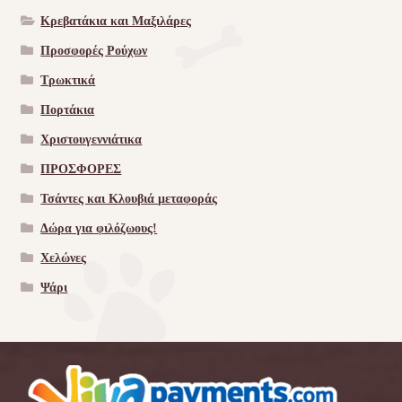
Κρεβατάκια και Μαξιλάρες
Προσφορές Ρούχων
Τρωκτικά
Πορτάκια
Χριστουγεννιάτικα
ΠΡΟΣΦΟΡΕΣ
Τσάντες και Κλουβιά μεταφοράς
Δώρα για φιλόζωους!
Χελώνες
Ψάρι