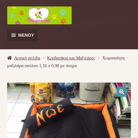
Απευθείας
Μετάβαση
μετάβαση
σε
στην
περιεχόμενο
πλοήγηση
ΜΕΝΟΎ
Products
search
Αρχική σελίδα
Κρεβατάκια και Μαξιλάρες
Χειροποίητη
μαξιλάρα σκύλου 1,10 x 0,90 με όνομα
Γάτα
Σκύλος
🔍
Κουνέλι
Πουλί
Κρεβατάκια