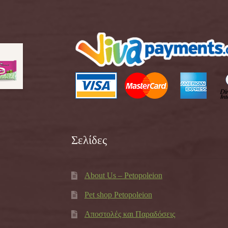
Σελίδες
About Us – Petopoleion
Pet shop Petopoleion
Αποστολές και Παραδόσεις