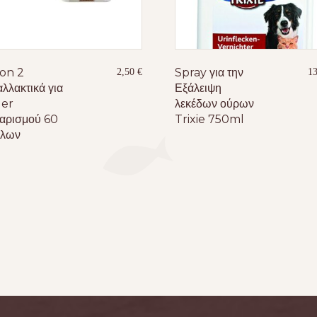
ion 2
Spray για την
2,50
€
1
λλακτικά για
Εξάλειψη
ler
λεκέδων ούρων
αρισμού 60
Trixie 750ml
λων