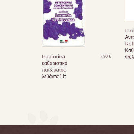
Ion
Αντα
Rol
Καθ
Inodorina
7,90
€
Φύλ
καθαριστικό
πατώματος
λεβάντα 1 lt