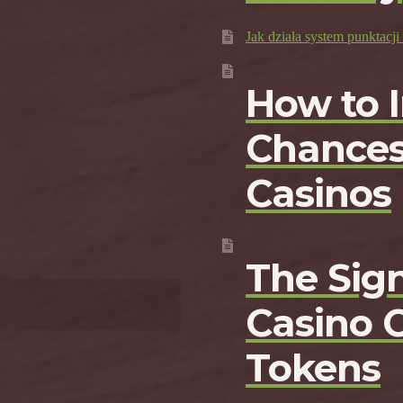
Jak działa system punktac
How to 
Chances
Casinos
The Sign
Casino 
Tokens