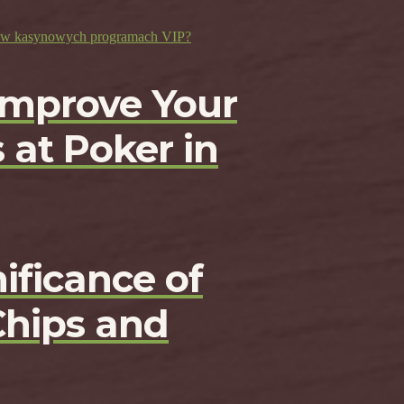
ji w kasynowych programach VIP?
Improve Your
 at Poker in
ificance of
Chips and