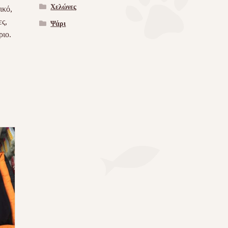
Χελώνες
ικό,
ς,
Ψάρι
ριο.