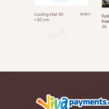
Cooling Mat 90
18,00
€
Κρε
× 50 cm
Καφ
36