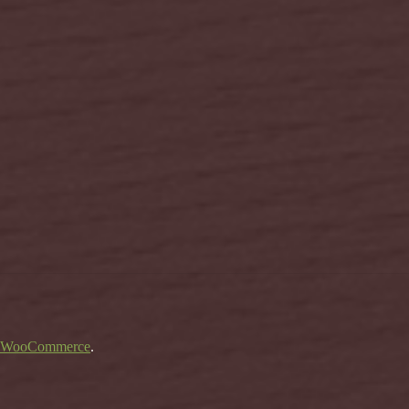
ο WooCommerce
.