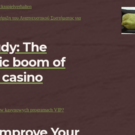
cksspielverhalten
τήριξη του Αναπνευστικού Συστήματος για
udy: The
c boom of
 casino
ji w kasynowych programach VIP?
Improve Your