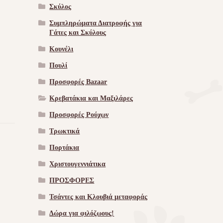
Σκύλος
Συμπληρώματα Διατροφής για
Γάτες και Σκύλους
Κουνέλι
Πουλί
Προσφορές Bazaar
Κρεβατάκια και Μαξιλάρες
Προσφορές Ρούχων
Τρωκτικά
Πορτάκια
Χριστουγεννιάτικα
ΠΡΟΣΦΟΡΕΣ
Τσάντες και Κλουβιά μεταφοράς
Δώρα για φιλόζωους!