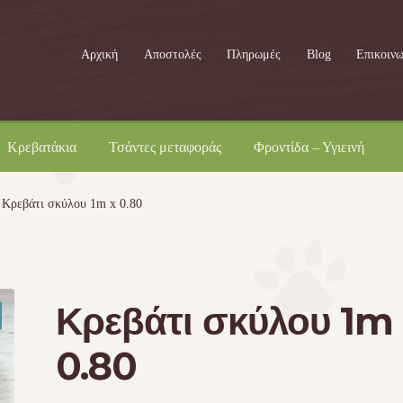
Αρχική
Αποστολές
Πληρωμές
Blog
Επικοινω
Κρεβατάκια
Τσάντες μεταφοράς
Φροντίδα – Υγιεινή
Κρεβάτι σκύλου 1m x 0.80
Κρεβάτι σκύλου 1m
0.80