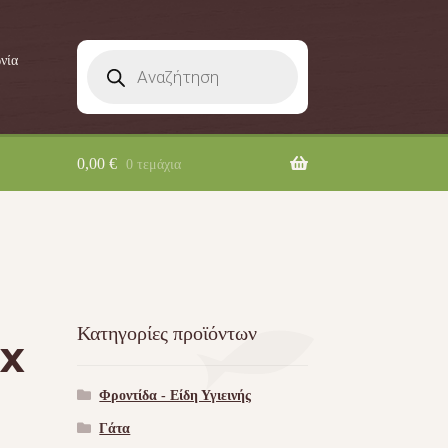
Products
νία
search
0,00
€
0 τεμάχια
Κατηγορίες προϊόντων
 x
Φροντίδα - Είδη Υγιεινής
Γάτα