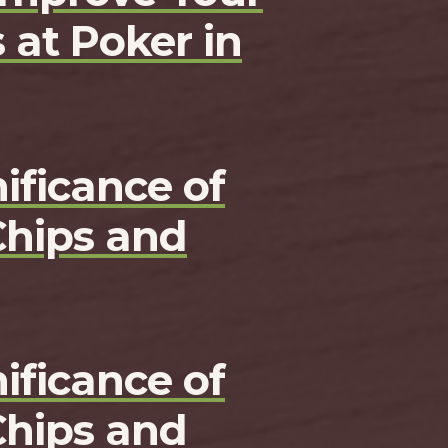
 at Poker in
ificance of
Chips and
ificance of
Chips and