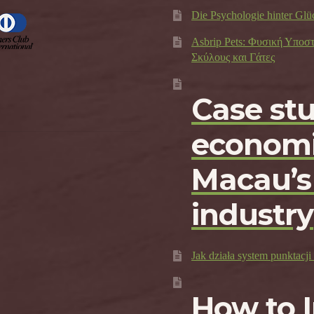
Die Psychologie hinter Glü
Asbrip Pets: Φυσική Υποσ
Σκύλους και Γάτες
Case st
economi
Macau’s
industry
Jak działa system punktac
How to 