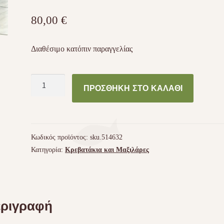
80,00
€
Διαθέσιμο κατόπιν παραγγελίας
Κρεβάτι
ΠΡΟΣΘΉΚΗ ΣΤΟ ΚΑΛΆΘΙ
σκύλου
1m
x
0.80
Κωδικός προϊόντος:
sku.514632
ποσότητα
Κατηγορία:
Κρεβατάκια και Μαξιλάρες
ριγραφή