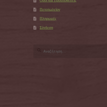
Όροι και Προϋποθέσεις
Πετοπωλείον
Πληρωμές
Σύνδεση
Αναζήτηση
για: