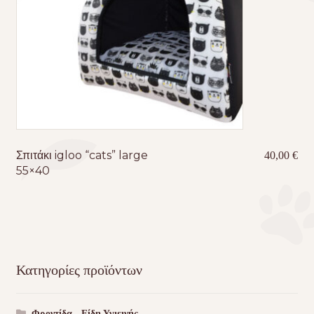
Σπιτάκι igloo “cats” large
40,00
€
55×40
Κατηγορίες προϊόντων
Φροντίδα - Είδη Υγιεινής