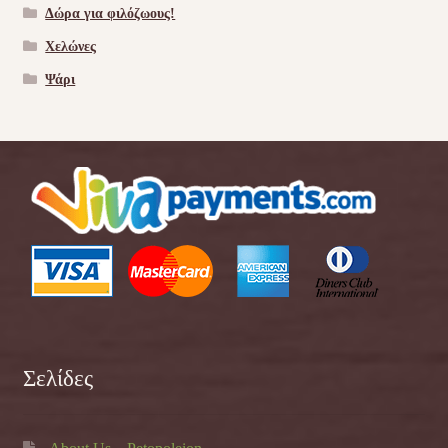
Δώρα για φιλόζωους!
Χελώνες
Ψάρι
Σελίδες