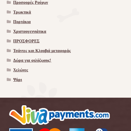
Προσφορές Ρούχων
Τρωκτικά
Πορτάκια
Χριστουγεννιάτικα
ΠΡΟΣΦΟΡΕΣ
Τσάντες και Κλουβιά μεταφοράς
Δώρα για φιλόζωους!
Χελώνες
Ψάρι