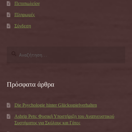
Πετοπωλείον
Πληρωμές
Σύνδεση
Αναζήτηση
για:
Πρόσφατα άρθρα
Die Psychologie hinter Glücksspielverhalten
Asbrip Pets: Φυσική Υποστήριξη του Αναπνευστικού
Συστήματος για Σκύλους και Γάτες