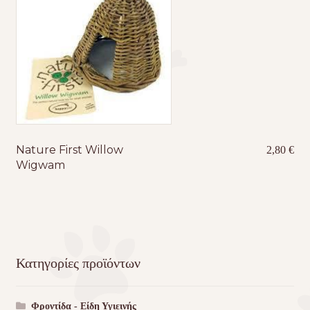
Nature First Willow
2,80
€
Wigwam
Κατηγορίες προϊόντων
Φροντίδα - Είδη Υγιεινής