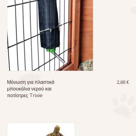
Μόνωση για πλαστικά
2,60
€
μπουκάλια νερού και
ποτίστρες Trixie