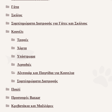
Γάτα
Σκύλος
Συμπληρώματα Διατροφής για Γάτες και Σκύλους
Κουνέλι
Τροφές
Χόρτα
Υπόστρωμα
Λιχουδιές
Αξεσουάρ και Παιχνίδια για Κουνελια
Συμπληρώματα Διατροφής
Πουλί
Προσφορές Bazaar
Κρεβατάκια και Μαξιλάρες