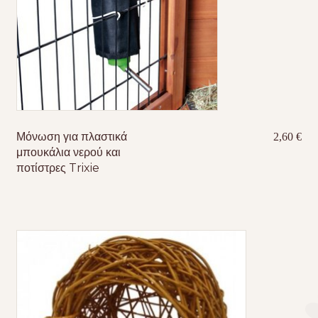
Μόνωση για πλαστικά
2,60
€
μπουκάλια νερού και
ποτίστρες Trixie