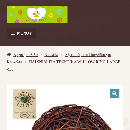
Απευθείας
Μετάβαση
μετάβαση
σε
στην
περιεχόμενο
πλοήγηση
ΜΕΝΟΎ
Products
search
Αρχική σελίδα
Κουνέλι
Αξεσουάρ και Παιχνίδια για
Κουνελια
ΠΑΙΧΝΙΔΙ ΓΙΑ ΤΡΩΚΤΙΚΑ WILLOW RING LARGE
Γάτα
-9.5”
Σκύλος
Κουνέλι
🔍
Πουλί
Κρεβατάκια