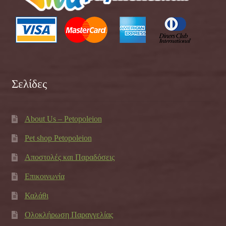
Σελίδες
About Us – Petopoleion
Pet shop Petopoleion
Αποστολές και Παραδόσεις
Επικοινωνία
Καλάθι
Ολοκλήρωση Παραγγελίας