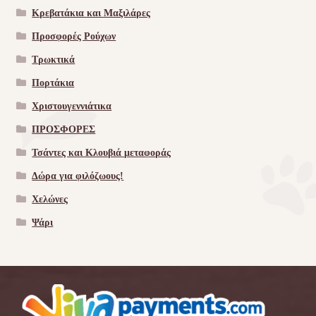
Κρεβατάκια και Μαξιλάρες
Προσφορές Ρούχων
Τρωκτικά
Πορτάκια
Χριστουγεννιάτικα
ΠΡΟΣΦΟΡΕΣ
Τσάντες και Κλουβιά μεταφοράς
Δώρα για φιλόζωους!
Χελώνες
Ψάρι