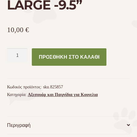
LARGE -9.5”
10,00
€
ΠΑΙΧΝΙΔΙ
ΠΡΟΣΘΉΚΗ ΣΤΟ ΚΑΛΆΘΙ
ΓΙΑ
ΤΡΩΚΤΙΚΑ
WILLOW
RING
Κωδικός προϊόντος:
sku.825857
LARGE
Κατηγορία:
Αξεσουάρ και Παιχνίδια για Κουνελια
-9.5''
ποσότητα
Περιγραφή