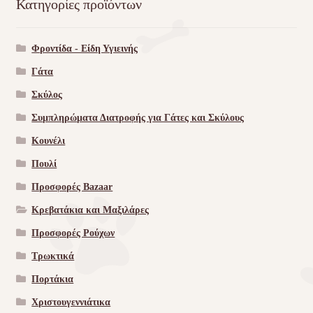
Κατηγορίες προϊόντων
Φροντίδα - Είδη Υγιεινής
Γάτα
Σκύλος
Συμπληρώματα Διατροφής για Γάτες και Σκύλους
Κουνέλι
Πουλί
Προσφορές Bazaar
Κρεβατάκια και Μαξιλάρες
Προσφορές Ρούχων
Τρωκτικά
Πορτάκια
Χριστουγεννιάτικα