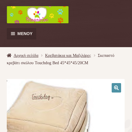
Απευθείας
Μετάβαση
μετάβαση
σε
στην
περιεχόμενο
πλοήγηση
ΜΕΝΟΎ
Products
search
Αρχική σελίδα
Κρεβατάκια και Μαξιλάρες
Σκεπαστό
κρεβάτι σκύλου Touchdog Bed 45*45*45/20CM
Γάτα
Σκύλος
🔍
Κουνέλι
Πουλί
Κρεβατάκια