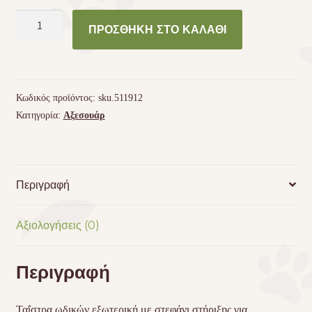
Ταΐστρα
ΠΡΟΣΘΉΚΗ ΣΤΟ ΚΑΛΆΘΙ
ωδικών
εξωτερική
με
στεφάνι
Κωδικός προϊόντος:
sku.511912
στήριξης
Κατηγορία:
Αξεσουάρ
για
αυγοτροφή
ή
φάρμακα
Περιγραφή
ποσότητα
Αξιολογήσεις (0)
Περιγραφή
Ταΐστρα ωδικών εξωτερική με στεφάνι στήριξης για