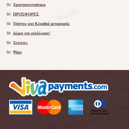
Χριστουγεννιάτικα
ΠΡΟΣΦΟΡΕΣ
Τσάντες και Κλουβιά μεταφοράς
Δώρα για φιλόζωους!
Χελώνες
Ψάρι