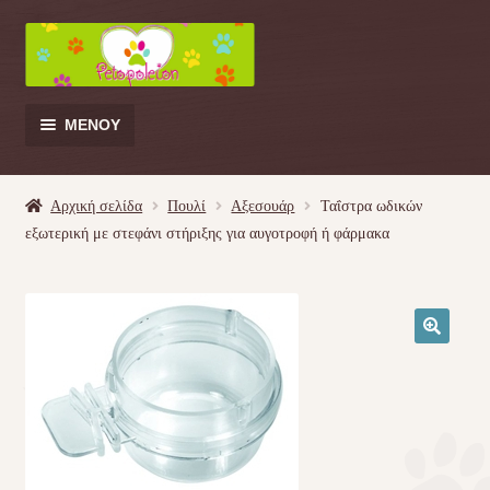
Απευθείας
Μετάβαση
μετάβαση
σε
στην
περιεχόμενο
πλοήγηση
ΜΕΝΟΎ
Products
search
Αρχική σελίδα
Πουλί
Αξεσουάρ
Ταΐστρα ωδικών
εξωτερική με στεφάνι στήριξης για αυγοτροφή ή φάρμακα
Γάτα
Σκύλος
🔍
Κουνέλι
Πουλί
Κρεβατάκια