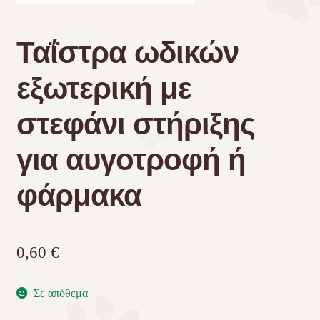
Τσάντες μεταφοράς
Ταΐστρα ωδικών
Επικοινωνία
εξωτερική με
στεφάνι στήριξης
Φροντίδα – Είδη Υγιεινής
για αυγοτροφή ή
φάρμακα
0,60
€
Σε απόθεμα