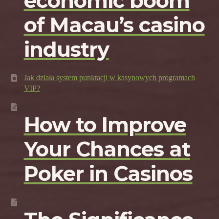
economic boom
of Macau’s casino
industry
Jak działa system punktacji w kasynowych programach
VIP?
How to Improve
Your Chances at
Poker in Casinos