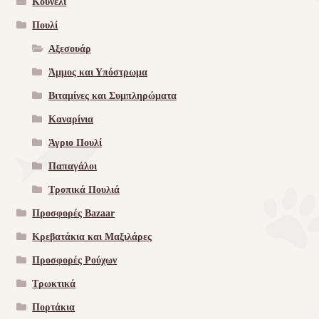
Κουνέλι
Πουλί
Αξεσουάρ
Άμμος και Υπόστρωμα
Βιταμίνες και Συμπληρώματα
Καναρίνια
Άγριο Πουλί
Παπαγάλοι
Τροπικά Πουλιά
Προσφορές Bazaar
Κρεβατάκια και Μαξιλάρες
Προσφορές Ρούχων
Τρωκτικά
Πορτάκια