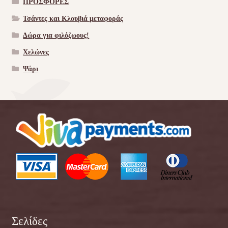
ΠΡΟΣΦΟΡΕΣ
Τσάντες και Κλουβιά μεταφοράς
Δώρα για φιλόζωους!
Χελώνες
Ψάρι
Σελίδες