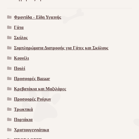
Φροντίδα - Είδη Υγιεινής
Γάτα
Σκύλος
Συμπληρώματα Διατροφής για Γάτες και Σκύλους
Κουνέλι
Πουλί
Προσφορές Bazaar
Κρεβατάκια και Μαξιλάρες
Προσφορές Ρούχων
Τρωκτικά
Πορτάκια
Χριστουγεννιάτικα