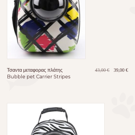
Τσαντα μεταφορας πλάτης
Original
Η
43,00
€
39,00
€
Bubble pet Carrier Stripes
price
τρέ
was:
τιμ
43,00 €.
είνα
39,