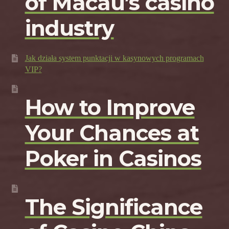
of Macau’s casino
industry
Jak działa system punktacji w kasynowych programach
VIP?
How to Improve
Your Chances at
Poker in Casinos
The Significance