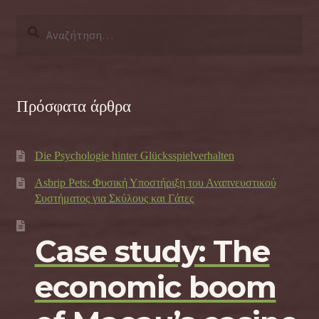
Αναζήτηση
για:
Πρόσφατα άρθρα
Die Psychologie hinter Glücksspielverhalten
Asbrip Pets: Φυσική Υποστήριξη του Αναπνευστικού
Συστήματος για Σκύλους και Γάτες
Case study: The
economic boom