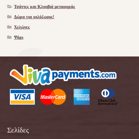
Τσάντες και Κλουβιά μεταφοράς
Δώρα για φιλόζωους!
Χελώνες
Ψάρι
Σελίδες