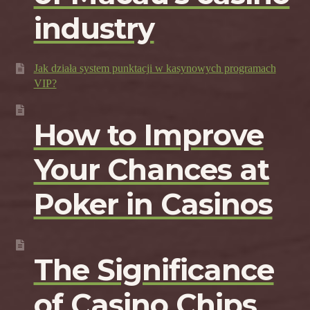
industry
Jak działa system punktacji w kasynowych programach
VIP?
How to Improve
Your Chances at
Poker in Casinos
The Significance
of Casino Chips