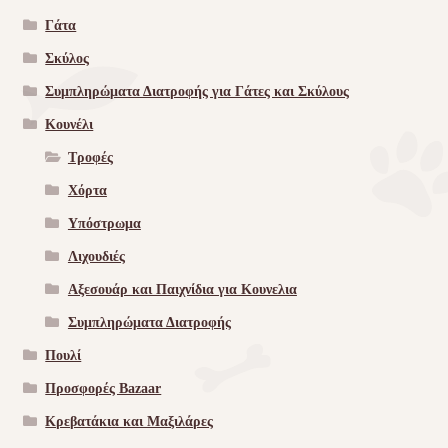
Γάτα
Σκύλος
Συμπληρώματα Διατροφής για Γάτες και Σκύλους
Κουνέλι
Τροφές
Χόρτα
Υπόστρωμα
Λιχουδιές
Αξεσουάρ και Παιχνίδια για Κουνελια
Συμπληρώματα Διατροφής
Πουλί
Προσφορές Bazaar
Κρεβατάκια και Μαξιλάρες