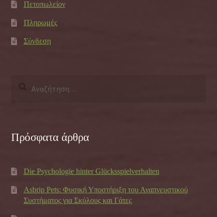
Πετοπωλείον
Πληρωμές
Σύνδεση
Αναζήτηση
για:
Πρόσφατα άρθρα
Die Psychologie hinter Glücksspielverhalten
Asbrip Pets: Φυσική Υποστήριξη του Αναπνευστικού
Συστήματος για Σκύλους και Γάτες