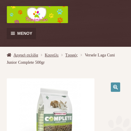
Απευθείας
Μετάβαση
μετάβαση
σε
στην
περιεχόμενο
πλοήγηση
ΜΕΝΟΎ
Products
search
Αρχική σελίδα
Κουνέλι
Τροφές
Versele Laga Cuni
Junior Complete 500gr
Γάτα
Σκύλος
🔍
Κουνέλι
Πουλί
Κρεβατάκια