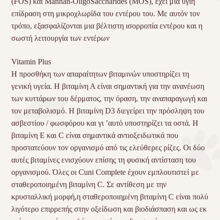
(
FOS
) και Mannan-OligoSaccharides (
MOS
), έχει μια υγιή
επίδραση στη μικροχλωρίδα του εντέρου του. Με αυτόν τον
τρόπο, εξασφαλίζονται μια βέλτιστη ισορροπία εντέρου και η
σωστή λειτουργία των εντέρων
Vitamin Plus
Η προσθήκη των απαραίτητων βιταμινών υποστηρίζει τη
γενική υγεία. Η βιταμίνη Α είναι σημαντική για την ανανέωση
των κυττάρων του δέρματος, την όραση, την αναπαραγωγή και
τον μεταβολισμό. Η βιταμίνη D3 διεγείρει την πρόσληψη του
ασβεστίου / φωσφόρου και γι ’αυτό υποστηρίζει τα οστά. Η
βιταμίνη Ε και C είναι σημαντικά αντιοξειδωτικά που
προστατεύουν τον οργανισμό από τις ελεύθερες ρίζες. Οι δύο
αυτές βιταμίνες ενισχύουν επίσης τη φυσική αντίσταση του
οργανισμού. Όλες οι Cuni Complete έχουν εμπλουτιστεί με
σταθεροποιημένη βιταμίνη C. Σε αντίθεση με την
κρυσταλλική μορφή,η σταθεροποιημένη βιταμίνη C είναι πολύ
λιγότερο επιρρεπής στην οξείδωση και βιοδιάσπαση και ως εκ