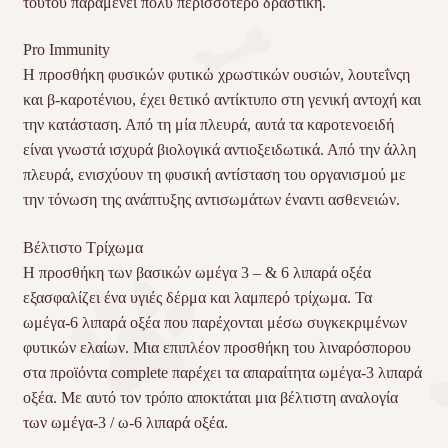
τούτου παραμένει πολύ περισσότερο δραστική.
Pro Immunity
Η προσθήκη φυσικών φυτικώ χρωστικών ουσιών, λουτεΐνςη
και β-καροτένιου, έχει θετικό αντίκτυπο στη γενική αντοχή και
την κατάσταση. Από τη μία πλευρά, αυτά τα καροτενοειδή
είναι γνωστά ισχυρά βιολογικά αντιοξειδωτικά. Από την άλλη
πλευρά, ενισχύουν τη φυσική αντίσταση του οργανισμού με
την τόνωση της ανάπτυξης αντισωμάτων έναντι ασθενειών.
Βέλτιστο Τρίχωμα
Η προσθήκη των βασικών ωμέγα 3 – & 6 λιπαρά οξέα
εξασφαλίζει ένα υγιές δέρμα και λαμπερό τρίχωμα. Τα
ωμέγα-6 λιπαρά οξέα που παρέχονται μέσω συγκεκριμένων
φυτικών ελαίων. Μια επιπλέον προσθήκη του λιναρόσπορου
στα προϊόντα complete παρέχει τα απαραίτητα ωμέγα-3 λιπαρά
οξέα. Με αυτό τον τρόπο αποκτάται μια βέλτιστη αναλογία
των ωμέγα-3 / ω-6 λιπαρά οξέα.