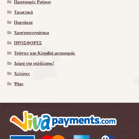
Προσφορές Ρούχων
Τρωκτικά
Πορτάκια
Χριστουγεννιάτικα
ΠΡΟΣΦΟΡΕΣ
Τσάντες και Κλουβιά μεταφοράς
Δώρα για φιλόζωους!
Χελώνες
Ψάρι