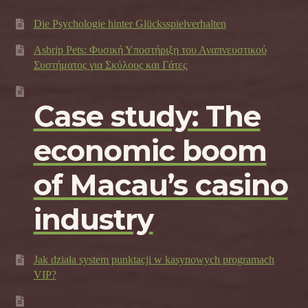
Die Psychologie hinter Glücksspielverhalten
Asbrip Pets: Φυσική Υποστήριξη του Αναπνευστικού
Συστήματος για Σκύλους και Γάτες
Case study: The
economic boom
of Macau’s casino
industry
Jak działa system punktacji w kasynowych programach
VIP?