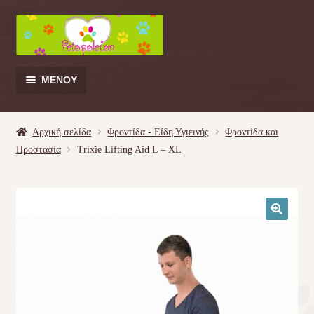
Απευθείας
Μετάβαση
μετάβαση
σε
στην
περιεχόμενο
πλοήγηση
ΜΕΝΟΎ
Products
search
Αρχική σελίδα
Φροντίδα - Είδη Υγιεινής
Φροντίδα και
Προστασία
Trixie Lifting Aid L – XL
Γάτα
Σκύλος
🔍
Κουνέλι
Πουλί
Κρεβατάκια