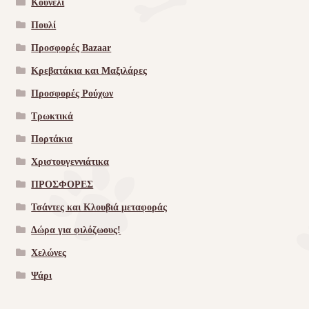
Κουνέλι
Πουλί
Προσφορές Bazaar
Κρεβατάκια και Μαξιλάρες
Προσφορές Ρούχων
Τρωκτικά
Πορτάκια
Χριστουγεννιάτικα
ΠΡΟΣΦΟΡΕΣ
Τσάντες και Κλουβιά μεταφοράς
Δώρα για φιλόζωους!
Χελώνες
Ψάρι