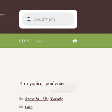
Products
νία
search
0,00
€
0 τεμάχια
Κατηγορίες προϊόντων
Φροντίδα - Είδη Υγιεινής
Γάτα