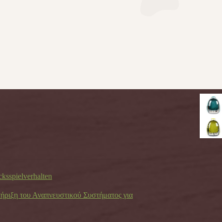
cksspielverhalten
τήριξη του Αναπνευστικού Συστήματος για