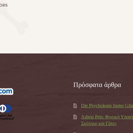
39,00 €.
ipes
Πρόσφατα άρθρα
Die Psychologie hinter Glü
Asbrip Pets: Φυσική Υποσ
Σκύλους και Γάτες