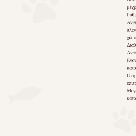
μέχρ
Ρυθμ
Ανθε
πλέγ
χώρ
Διαθ
Ανθε
Ενσω
κατο
Οι ι
επιτ
Μεγά
κατο