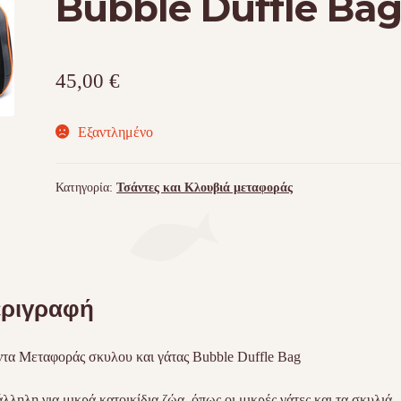
Bubble Duffle Ba
45,00
€
Εξαντλημένο
Κατηγορία:
Τσάντες και Κλουβιά μεταφοράς
ριγραφή
τα Μεταφοράς σκυλου και γάτας Bubble Duffle Bag
λληλη για μικρά κατοικίδια ζώα, όπως οι μικρές γάτες και τα σκυλιά,