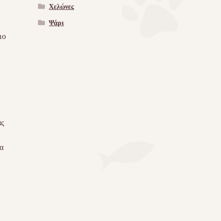
Χελώνες
Ψάρι
μο
άς
α