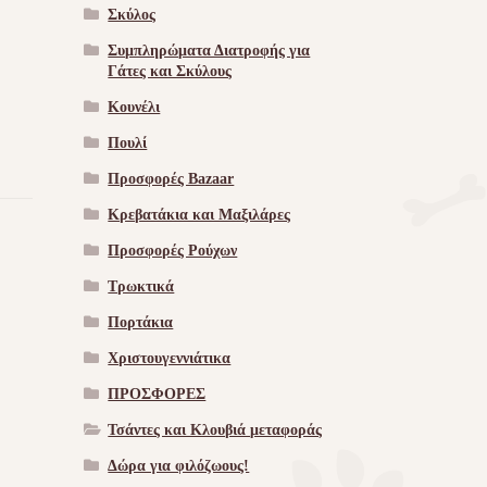
g
Σκύλος
Συμπληρώματα Διατροφής για
Γάτες και Σκύλους
Κουνέλι
Πουλί
Προσφορές Bazaar
Κρεβατάκια και Μαξιλάρες
Προσφορές Ρούχων
Τρωκτικά
Πορτάκια
Χριστουγεννιάτικα
ΠΡΟΣΦΟΡΕΣ
Τσάντες και Κλουβιά μεταφοράς
Δώρα για φιλόζωους!