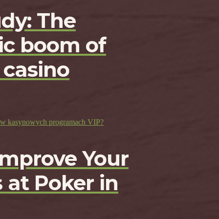
udy: The
c boom of
 casino
ji w kasynowych programach VIP?
Improve Your
 at Poker in