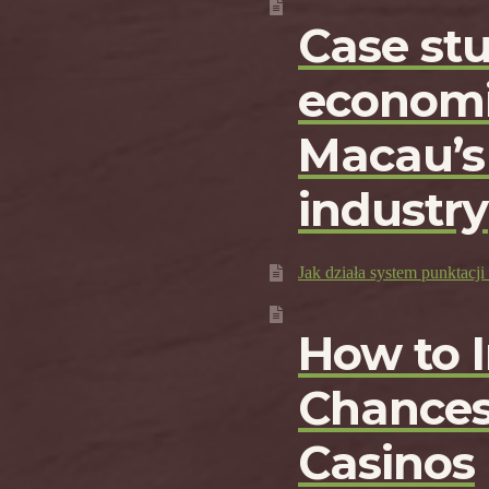
Case st
economi
Macau’s
industry
Jak działa system punktac
How to 
Chances
Casinos