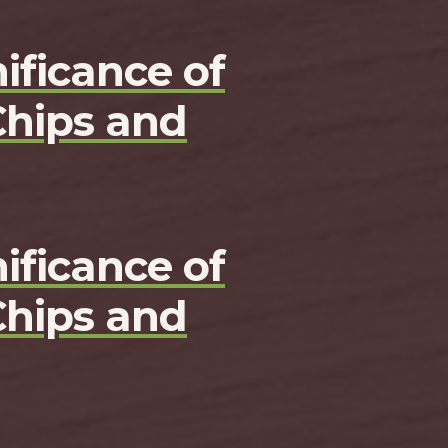
ificance of
Chips and
ificance of
Chips and