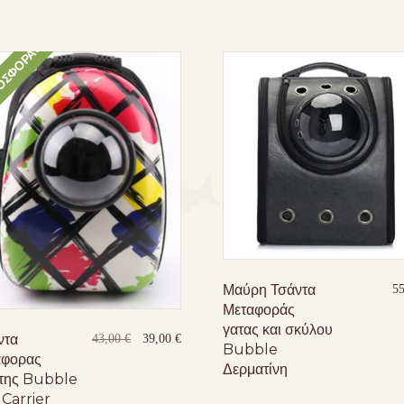
ΣΦΟΡΆ!
Μαύρη Τσάντα
5
Μεταφοράς
γατας και σκύλου
ντα
Original
Η
43,00
€
39,00
€
Bubble
price
τρέχουσα
αφορας
Δερματίνη
was:
τιμή
της Bubble
43,00 €.
είναι:
 Carrier