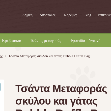
Αρχική
Αποστολές
Πληρωμές
Blog
Επικοινω
Κρεβατάκια
Τσάντες μεταφοράς
Φροντίδα – Υγιεινή
άς
Τσάντα Μεταφοράς σκύλου και γάτας Bubble Duffle Bag
Τσάντα Μεταφοράς
σκύλου και γάτας