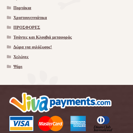
Πορτάκια
Χριστουγεννιάτικα
ΠΡΟΣΦΟΡΕΣ
Τσάντες και Κλουβιά μεταφοράς
Δώρα για φιλόζωους!
Χελώνες
Ψάρι