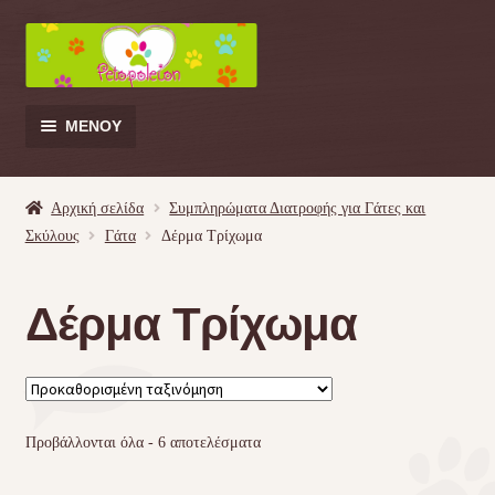
Απευθείας
Μετάβαση
μετάβαση
σε
στην
περιεχόμενο
πλοήγηση
ΜΕΝΟΎ
Products
search
Αρχική σελίδα
Συμπληρώματα Διατροφής για Γάτες και
Σκύλους
Γάτα
Δέρμα Τρίχωμα
Γάτα
Δέρμα Τρίχωμα
Σκύλος
Κουνέλι
Πουλί
Προβάλλονται όλα - 6 αποτελέσματα
Κρεβατάκια