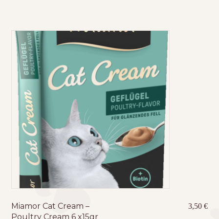
was:
τιμ
26,00 €.
είνα
24,
Miamor Cat Cream –
3,50
€
Poultry Cream 6 x15gr