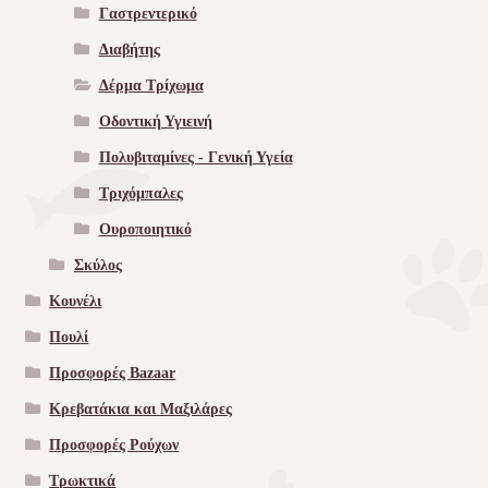
Γαστρεντερικό
Διαβήτης
Δέρμα Τρίχωμα
Οδοντική Υγιεινή
Πολυβιταμίνες - Γενική Υγεία
Τριχόμπαλες
Ουροποιητικό
Σκύλος
Κουνέλι
Πουλί
Προσφορές Bazaar
Κρεβατάκια και Μαξιλάρες
Προσφορές Ρούχων
Τρωκτικά