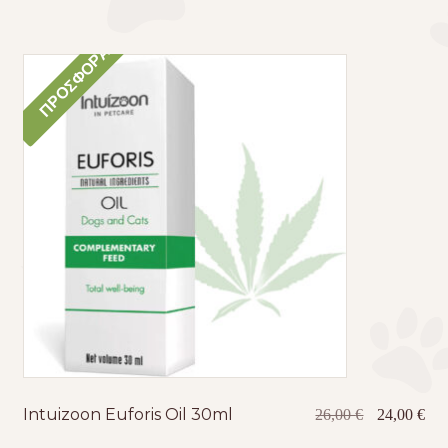
ΠΡΟΣΦΟΡΆ!
Intuizoon Euforis Oil 30ml
Original
Η
26,00
€
24,00
€
price
τρέ