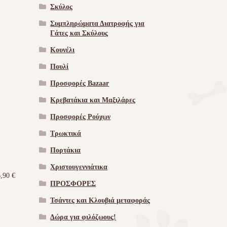
Σκύλος
Συμπληρώματα Διατροφής για
Γάτες και Σκύλους
Κουνέλι
Πουλί
Προσφορές Bazaar
Κρεβατάκια και Μαξιλάρες
Προσφορές Ρούχων
Τρωκτικά
Πορτάκια
Χριστουγεννιάτικα
6,90
€
ΠΡΟΣΦΟΡΕΣ
Τσάντες και Κλουβιά μεταφοράς
Δώρα για φιλόζωους!