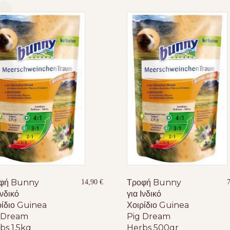
φή Bunny
Τροφή Bunny
14,90
€
Ινδικό
για Ινδικό
ρίδιο Guinea
Χοιρίδιο Guinea
 Dream
Pig Dream
bs 1,5kg
Herbs 500gr