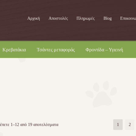
Αρχική
Αποστολές
Πληρωμές
Blog
Επικοινω
Κρεβατάκια
Τσάντες μεταφοράς
Φροντίδα – Υγιεινή
έπετε 1–12 από 19 αποτελέσματα
1
2