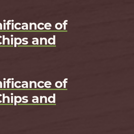
ificance of
Chips and
ificance of
Chips and