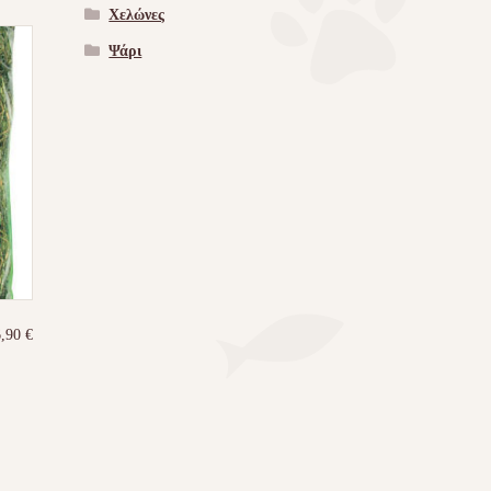
Χελώνες
Ψάρι
6,90
€