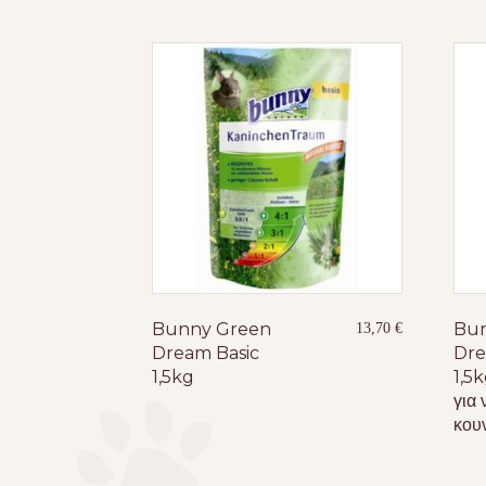
Bunny Green
Bun
13,70
€
Dream Basic
Dr
1,5kg
1,5
για 
κου