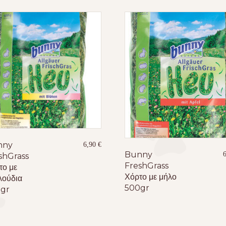
nny
6,90
€
Bunny
shGrass
FreshGrass
το με
Χόρτο με μήλο
λούδια
500gr
gr