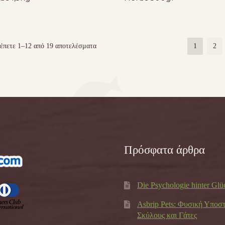
έπετε 1–12 από 19 αποτελέσματα
1
2
Πρόσφατα άρθρα
Die Psychologie hinter Glü
Asbrip Pets: Φυσική Υποσ
Σκύλους και Γάτες