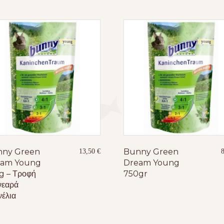
ny Green
Bunny Green
13,50
€
eam Young
Dream Young
kg – Τροφή
750gr
νεαρά
νέλια