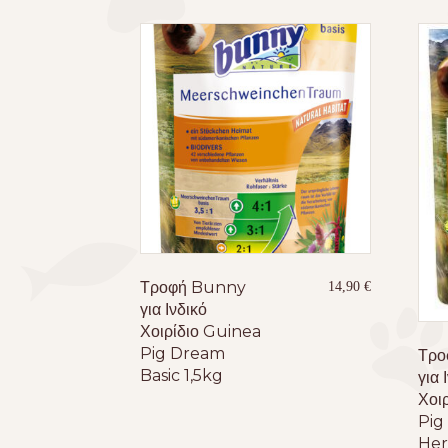
Τροφή Bunny
14,90
€
για Ινδικό
Χοιρίδιο Guinea
Pig Dream
Τρο
Basic 1,5kg
για 
Χοι
Pig
Her