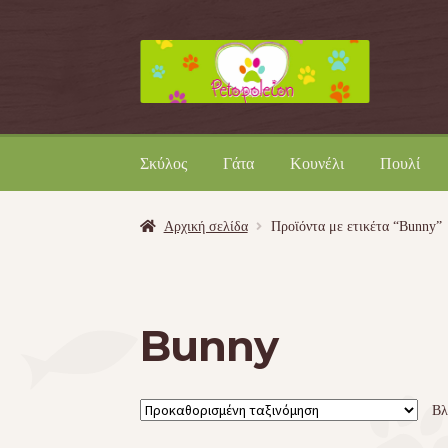
Απευθείας
Μετάβαση
μετάβαση
σε
στην
περιεχόμενο
πλοήγηση
Σκύλος
Γάτα
Κουνέλι
Πουλί
Αρχική σελίδα
Προϊόντα με ετικέτα “Bunny”
Bunny
Βλ