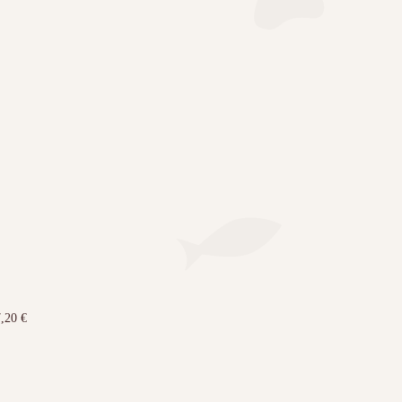
7,20
€