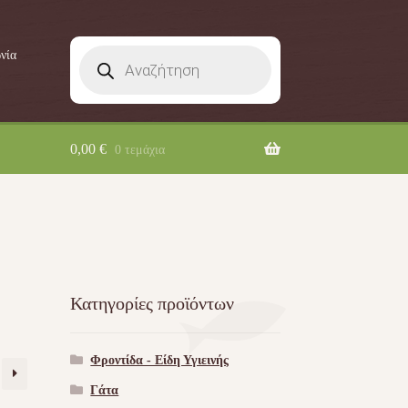
Products
νία
search
0,00
€
0 τεμάχια
Κατηγορίες προϊόντων
Φροντίδα - Είδη Υγιεινής
Γάτα