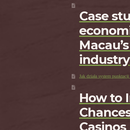
Case st
economi
Macau’s
industry
Jak działa system punktac
How to 
Chances
Casinos