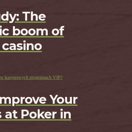
udy: The
c boom of
 casino
ji w kasynowych programach VIP?
Improve Your
 at Poker in