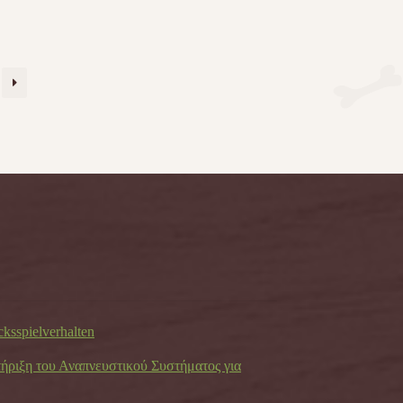
cksspielverhalten
τήριξη του Αναπνευστικού Συστήματος για