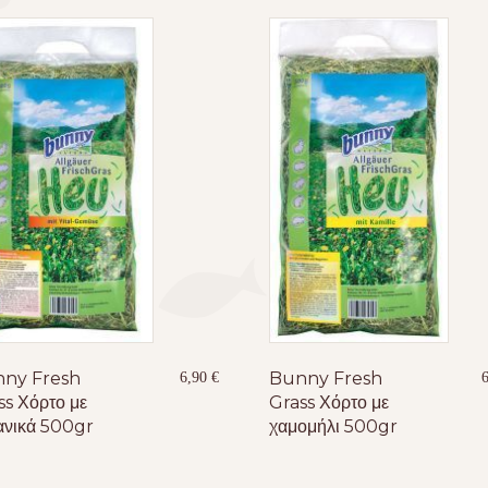
Bunny Fresh
ny Fresh
6,90
€
Grass Χόρτο με
ss Χόρτο με
χαμομήλι 500gr
ανικά 500gr