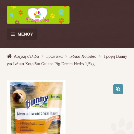
Απευθείας
Μετάβαση
μετάβαση
σε
στην
περιεχόμενο
πλοήγηση
ΜΕΝΟΎ
Products
search
Αρχική σελίδα
Τρωκτικά
Ινδικό Χοιρίδιο
Τροφή Bunny
για Ινδικό Χοιρίδιο Guinea Pig Dream Herbs 1,5kg
Γάτα
Σκύλος
🔍
Κουνέλι
Πουλί
Κρεβατάκια