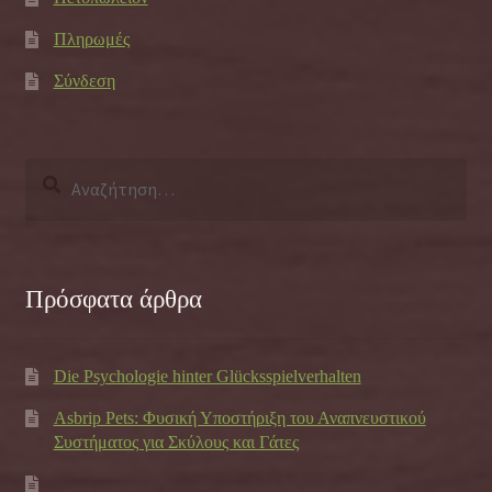
Πληρωμές
Σύνδεση
Αναζήτηση
για:
Πρόσφατα άρθρα
Die Psychologie hinter Glücksspielverhalten
Asbrip Pets: Φυσική Υποστήριξη του Αναπνευστικού
Συστήματος για Σκύλους και Γάτες