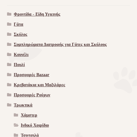
Φροντίδα - Είδη Υγιεινής
Γάτα
Σκύλος
Συμπληρώματα Διατροφής για Γάτες και Σκύλους
Κουνέλι
Πουλί
Προσφορές Bazaar
Κρεβατάκια και Μαξιλάρες
Προσφορές Ρούχων
Τρωκτικά
Χάμστερ
Ινδικό Χοιρίδιο
Τσιντσιλά