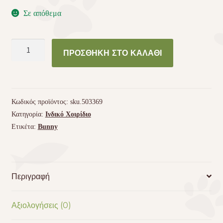
Σε απόθεμα
Τροφή
ΠΡΟΣΘΉΚΗ ΣΤΟ ΚΑΛΆΘΙ
Bunny
για
Ινδικό
Χοιρίδιο
Κωδικός προϊόντος:
sku.503369
Guinea
Κατηγορία:
Ινδικό Χοιρίδιο
Pig
Ετικέτα:
Bunny
Dream
Herbs
1,5kg
ποσότητα
Περιγραφή
Αξιολογήσεις (0)