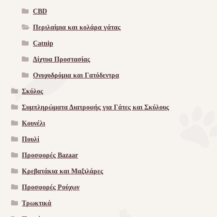
CBD
Περιλαίμια και κολάρα γάτας
Catnip
Δίχτυα Προστασίας
Ονυχοδρόμια και Γατόδεντρα
Σκύλος
Συμπληρώματα Διατροφής για Γάτες και Σκύλους
Κουνέλι
Πουλί
Προσφορές Bazaar
Κρεβατάκια και Μαξιλάρες
Προσφορές Ρούχων
Τρωκτικά