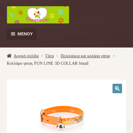
Απευθείας
Μετάβαση
μετάβαση
σε
στην
περιεχόμενο
πλοήγηση
ΜΕΝΟΎ
Products
search
Αρχική σελίδα
Γάτα
Περιλαίμια και κολάρα γάτας
Κολλάρο γατας FUN LINE 3D COLLAR Small
Γάτα
Σκύλος
🔍
Κουνέλι
Πουλί
Κρεβατάκια