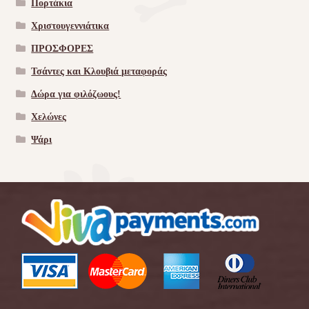
Πορτάκια
Χριστουγεννιάτικα
ΠΡΟΣΦΟΡΕΣ
Τσάντες και Κλουβιά μεταφοράς
Δώρα για φιλόζωους!
Χελώνες
Ψάρι