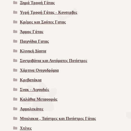
Ξηρά Τροφή Γάτας
Υγρή Τροφή Γάτας - Kονσερβες
Κρέμες και Σούπες Γατας
Άμμος Γάτας
Παιχνίδια Γατας
Κλινική Δίαιτα
Συντριβάνια και Αυτόματες Ποτίστρες
Χάρτινα Ονυχοδρόμια
Κρεβατάκια
Σνακ - Λιχουδιές
Καλάθια Μεταφοράς
Αμμολεκάνες
Μπολακια , Ταίστρες και Ποτίστρες Γάτας
Χτένες