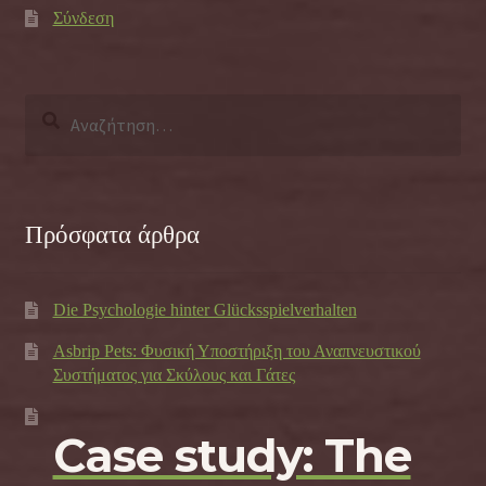
Σύνδεση
Αναζήτηση
για:
Πρόσφατα άρθρα
Die Psychologie hinter Glücksspielverhalten
Asbrip Pets: Φυσική Υποστήριξη του Αναπνευστικού
Συστήματος για Σκύλους και Γάτες
Case study: The