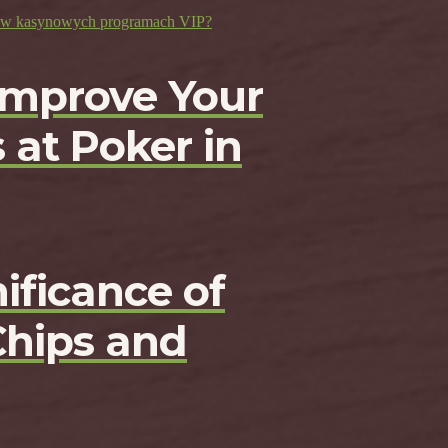
ji w kasynowych programach VIP?
Improve Your
 at Poker in
ificance of
Chips and