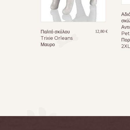
Αδι
σκύ
Αντι
Παλτό σκύλου
12,80
€
Pet
Trixie Orleans
Πορ
Μαυρο
2XL