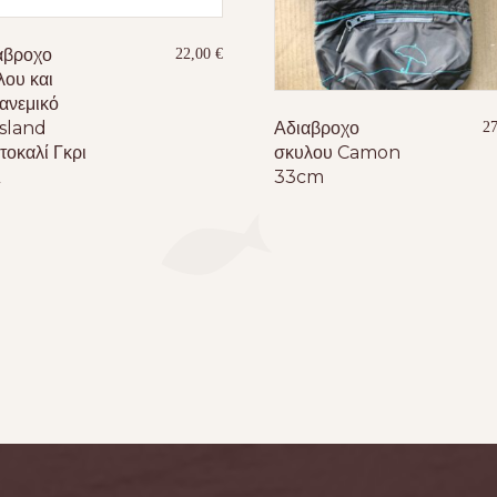
άβροχο
22,00
€
λου και
ανεμικό
Αδιαβροχο
sland
2
σκυλου Camon
τοκαλί Γκρι
33cm