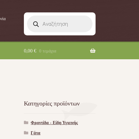
Products
νία
search
0,00
€
0 τεμάχια
Κατηγορίες προϊόντων
Φροντίδα - Είδη Υγιεινής
Γάτα