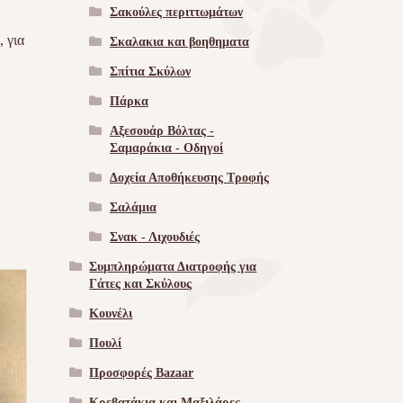
Σακούλες περιττωμάτων
 για
Σκαλακια και βοηθηματα
Σπίτια Σκύλων
Πάρκα
Αξεσουάρ Βόλτας -
Σαμαράκια - Οδηγοί
Δοχεία Αποθήκευσης Τροφής
Σαλάμια
Σνακ - Λιχουδιές
Συμπληρώματα Διατροφής για
Γάτες και Σκύλους
Κουνέλι
Πουλί
Προσφορές Bazaar
Κρεβατάκια και Μαξιλάρες