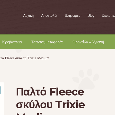
Αρχική
Αποστολές
Πληρωμές
Blog
Επικοινω
Κρεβατάκια
Τσάντες μεταφοράς
Φροντίδα – Υγιεινή
τό Fleece σκύλου Trixie Medium
Παλτό Fleece
σκύλου Trixie