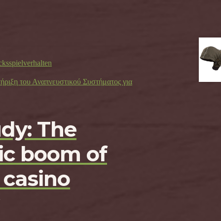
cksspielverhalten
τήριξη του Αναπνευστικού Συστήματος για
udy: The
c boom of
 casino