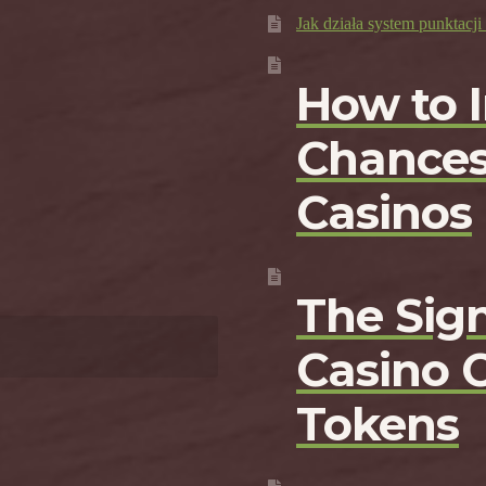
Jak działa system punktac
How to 
Chances
Casinos
The Sign
Casino 
Tokens