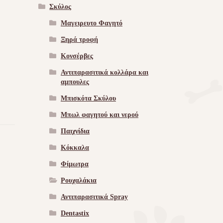
Σκύλος
Μαγειρευτο Φαγητό
Ξηρά τροφή
Κονσέρβες
Αντιπαρασιτικά κολλάρα και
αμπουλες
Μπισκότα Σκύλου
Μπωλ φαγητού και νερού
Παιχνίδια
Κόκκαλα
Φίμωτρα
Ρουχαλάκια
Αντιπαρασιτικά Spray
Dentastix