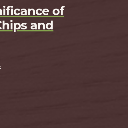
ificance of
Chips and
k