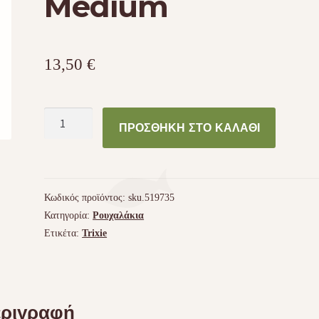
Medium
13,50
€
Παλτό
ΠΡΟΣΘΉΚΗ ΣΤΟ ΚΑΛΆΘΙ
Fleece
σκύλου
Trixie
Medium
Κωδικός προϊόντος:
sku.519735
ποσότητα
Κατηγορία:
Ρουχαλάκια
Ετικέτα:
Trixie
ριγραφή