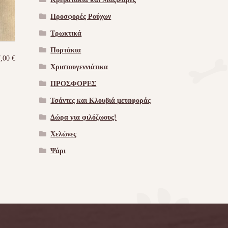
Προσφορές Ρούχων
Τρωκτικά
Πορτάκια
7,00
€
Χριστουγεννιάτικα
ΠΡΟΣΦΟΡΕΣ
Τσάντες και Κλουβιά μεταφοράς
Δώρα για φιλόζωους!
Χελώνες
Ψάρι