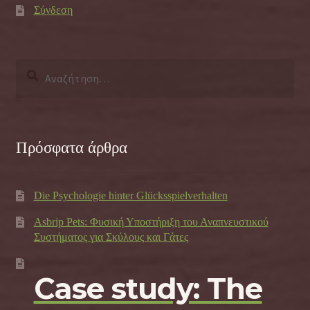
Σύνδεση
Αναζήτηση
για:
Πρόσφατα άρθρα
Die Psychologie hinter Glücksspielverhalten
Asbrip Pets: Φυσική Υποστήριξη του Αναπνευστικού
Συστήματος για Σκύλους και Γάτες
Case study: The