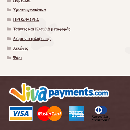
Πορτάκια
Χριστουγεννιάτικα
ΠΡΟΣΦΟΡΕΣ
Τσάντες και Κλουβιά μεταφοράς
Δώρα για φιλόζωους!
Χελώνες
Ψάρι