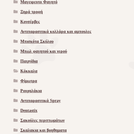
Μαγειρευτο Φαγητό
Ξηρά τροφή
Κονσέρβες
Αντιπαρασιτικά κολλάρα και αμπουλες
Μπισκότα Σκύλου
Μπωλ φαγητού και νερού
Παιχνίδια
Κόκκαλα
Φίμωτρα
Ρουχαλάκια
Αντιπαρασιτικά Spray
Dentastix
Σακούλες περιττωμάτων
Σκαλακια και βοηθηματα