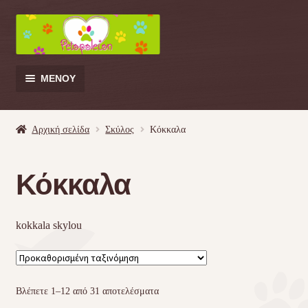
Απευθείας
Μετάβαση
μετάβαση
σε
στην
περιεχόμενο
πλοήγηση
ΜΕΝΟΎ
Products
search
Αρχική σελίδα
Σκύλος
Κόκκαλα
Γάτα
Κόκκαλα
Σκύλος
kokkala skylou
Κουνέλι
Πουλί
Βλέπετε 1–12 από 31 αποτελέσματα
Κρεβατάκια