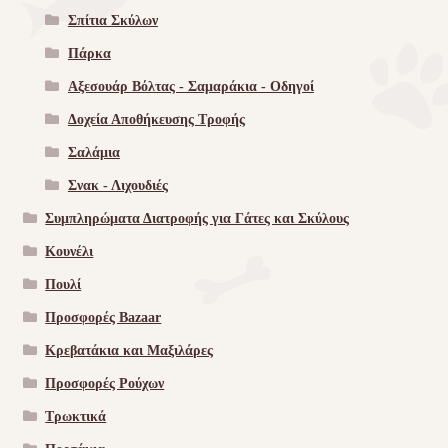
Σπίτια Σκύλων
Πάρκα
Αξεσουάρ Βόλτας - Σαμαράκια - Οδηγοί
Δοχεία Αποθήκευσης Τροφής
Σαλάμια
Σνακ - Λιχουδιές
Συμπληρώματα Διατροφής για Γάτες και Σκύλους
Κουνέλι
Πουλί
Προσφορές Bazaar
Κρεβατάκια και Μαξιλάρες
Προσφορές Ρούχων
Τρωκτικά