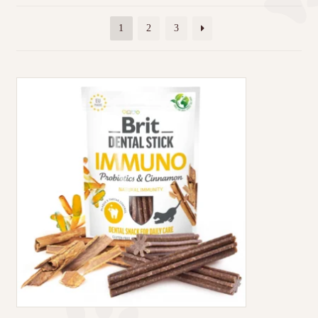
1
2
3
Τσάντες μεταφοράς
Επικοινωνία
Φροντίδα – Είδη Υγιεινής