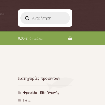
Products
νία
search
0,00
€
0 τεμάχια
Κατηγορίες προϊόντων
Φροντίδα - Είδη Υγιεινής
Γάτα