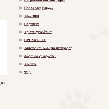
Προσφορές Ρούχων
Τρωκτικά
Πορτάκια
Χριστουγεννιάτικα
ΠΡΟΣΦΟΡΕΣ
Τσάντες και Κλουβιά μεταφοράς
Δώρα για φιλόζωους!
Χελώνες
Ψάρι
6,00
€