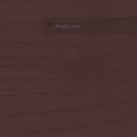
Αναζήτηση
για: