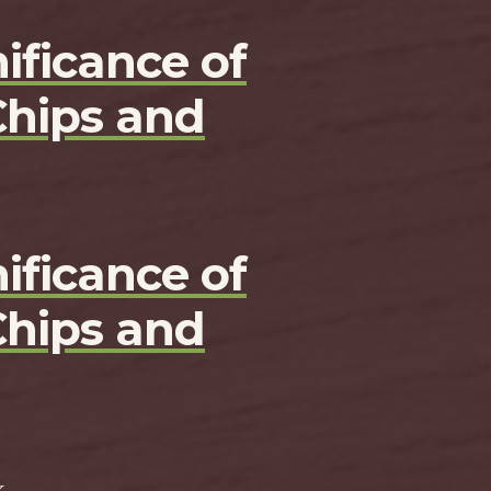
ificance of
Chips and
ificance of
Chips and
k