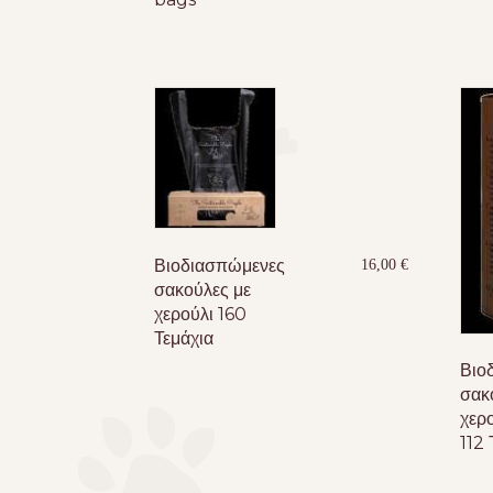
Βιοδιασπώμενες
16,00
€
σακούλες με
χερούλι 160
Τεμάχια
Βιο
σακ
χερο
112 