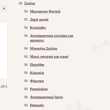
Σκύλος
Μαγειρευτο Φαγητό
Ξηρά τροφή
Κονσέρβες
Αντιπαρασιτικά κολλάρα και
αμπουλες
Μπισκότα Σκύλου
Μπωλ φαγητού και νερού
Παιχνίδια
Κόκκαλα
Φίμωτρα
0,00
€
Ρουχαλάκια
Αντιπαρασιτικά Spray
Dentastix