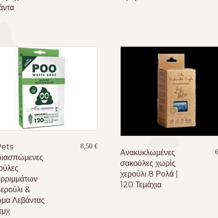
άντα
ets
8,50
€
Ανακυκλωμένες
διασπώμενες
σακούλες χωρίς
ούλες
χερούλι 8 Ρολά |
ρριμμάτων
120 Τεμάχια
Χερούλι &
μα Λεβάντας
τμχ