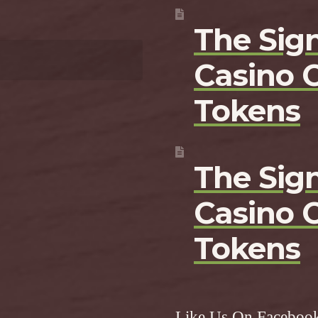
The Sign
Casino 
Tokens
The Sign
Casino 
Tokens
Like Us On Faceboo