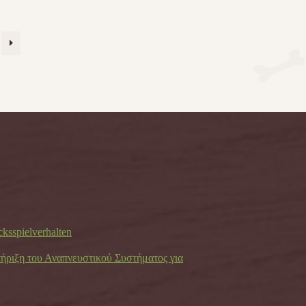
cksspielverhalten
τήριξη του Αναπνευστικού Συστήματος για