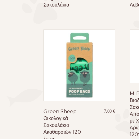
Σακουλάκια
Λεβ
M-P
Βιο
Σακ
Green Sheep
7,00
€
Απο
Οικολογικά
με 
Σακουλάκια
Άρω
Ακαθαρσιών 120
120
bags