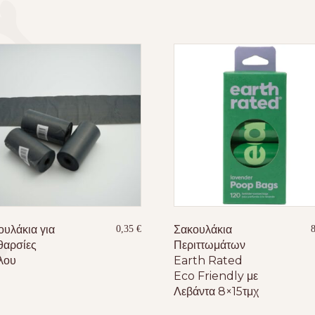
ουλάκια για
Σακουλάκια
0,35
€
θαρσίες
Περιττωμάτων
λου
Earth Rated
Eco Friendly με
Λεβάντα 8×15τμχ