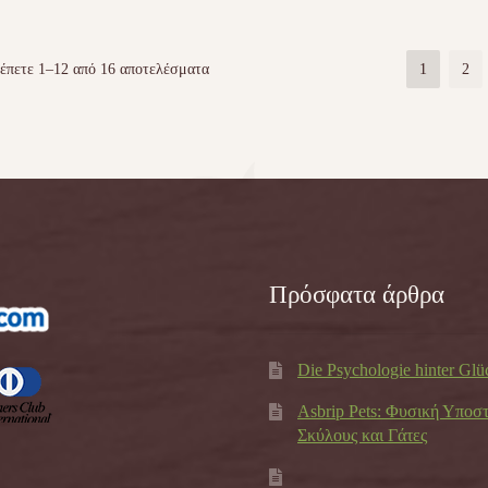
έπετε 1–12 από 16 αποτελέσματα
1
2
Πρόσφατα άρθρα
Die Psychologie hinter Glü
Asbrip Pets: Φυσική Υποσ
Σκύλους και Γάτες