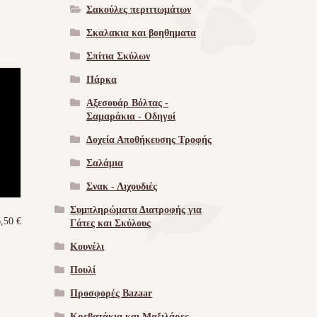
Σακούλες περιττωμάτων
Σκαλακια και βοηθηματα
Σπίτια Σκύλων
Πάρκα
Αξεσουάρ Βόλτας -
Σαμαράκια - Οδηγοί
Δοχεία Αποθήκευσης Τροφής
Σαλάμια
Σνακ - Λιχουδιές
Συμπληρώματα Διατροφής για
6,50
€
Γάτες και Σκύλους
Κουνέλι
Πουλί
Προσφορές Bazaar
Κρεβατάκια και Μαξιλάρες