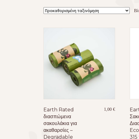
Βλ
Earth Rated
Ear
1,00
€
διασπώμενα
Σακ
σακουλάκια για
Δια
ακαθαρσίες –
Eco
Degradable
315 