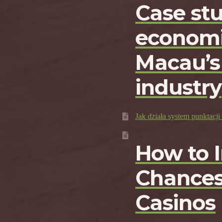
Case st
economi
Macau’s
industry
Jak działa system punktac
How to 
Chances
Casinos