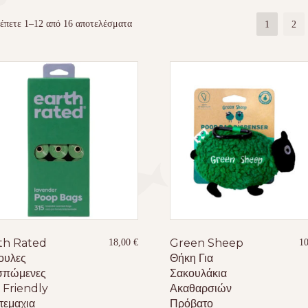
έπετε 1–12 από 16 αποτελέσματα
1
2
th Rated
Green Sheep
18,00
€
1
ουλες
Θήκη Για
σπώμενες
Σακουλάκια
 Friendly
Ακαθαρσιών
τεμαχια
Πρόβατο