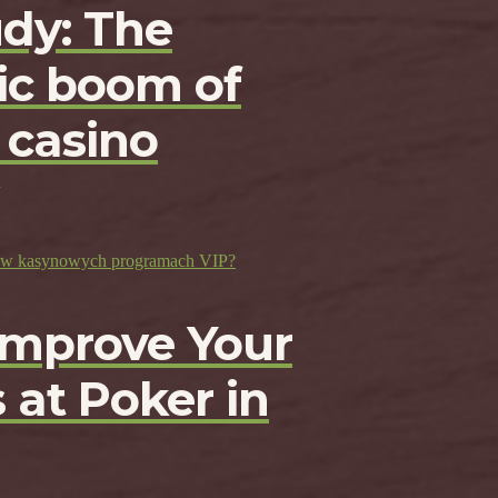
udy: The
c boom of
 casino
ji w kasynowych programach VIP?
Improve Your
 at Poker in