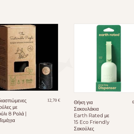
διασπώμενες
12,70
€
Θήκη για
ούλες με
Σακουλάκια
ύλι 8 Ρολά |
Earth Rated με
Τεμάχια
15 Eco Friendly
Σακούλες