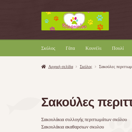
Απευθείας
Μετάβαση
μετάβαση
σε
στην
περιεχόμενο
πλοήγηση
Σκύλος
Γάτα
Κουνέλι
Πουλί
Αρχική σελίδα
Σκύλος
Σακούλες περιττω
Σακούλες περι
Σακουλάκια συλλογής περιττωμάτων σκύλου
Σακουλάκια ακαθαρσιων σκυλου