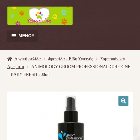
Απευθείας
Μετάβαση
μετάβαση
σε
στην
περιεχόμενο
πλοήγηση
ΜΕΝΟΎ
Products
search
Αρχική σελίδα
Φροντίδα - Είδη Υγιεινής
Σαμπουάν και
Αρώματα
ANIMOLOGY GROOM PROFESSIONAL COLOGNE
Γάτα
– BABY FRESH 200ml
Σκύλος
Κουνέλι
🔍
Πουλί
Κρεβατάκια