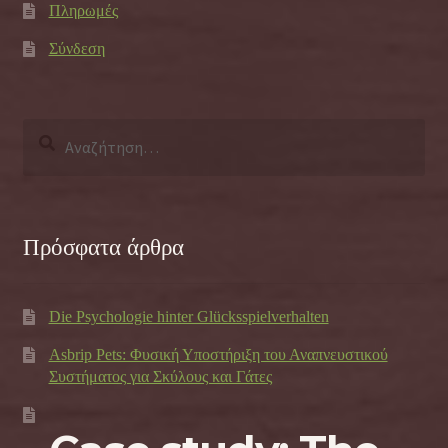
Πληρωμές
Σύνδεση
Αναζήτηση
για:
Πρόσφατα άρθρα
Die Psychologie hinter Glücksspielverhalten
Asbrip Pets: Φυσική Υποστήριξη του Αναπνευστικού
Συστήματος για Σκύλους και Γάτες