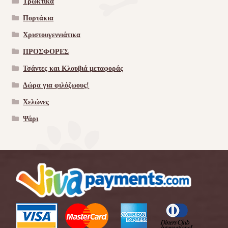
Τρωκτικά
Πορτάκια
Χριστουγεννιάτικα
ΠΡΟΣΦΟΡΕΣ
Τσάντες και Κλουβιά μεταφοράς
Δώρα για φιλόζωους!
Χελώνες
Ψάρι