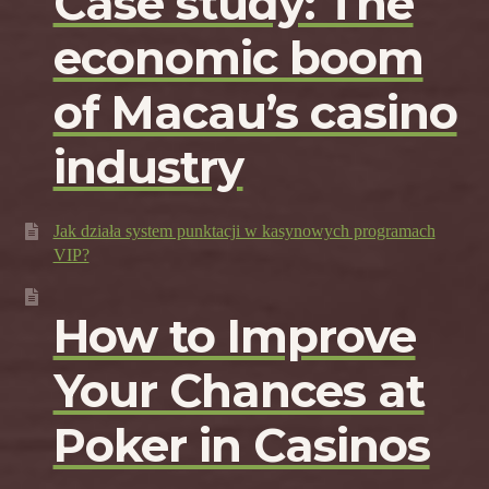
Case study: The
economic boom
of Macau’s casino
industry
Jak działa system punktacji w kasynowych programach
VIP?
How to Improve
Your Chances at
Poker in Casinos