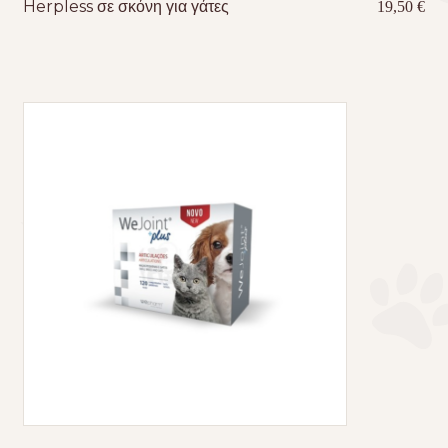
Herpless σε σκόνη για γάτες
19,50
€