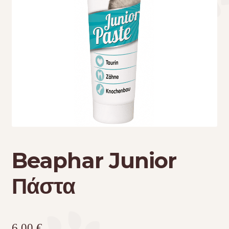
Τσάντες μεταφοράς
Επικοινωνία
Φροντίδα – Είδη Υγιεινής
Beaphar Junior
Πάστα
6,00
€