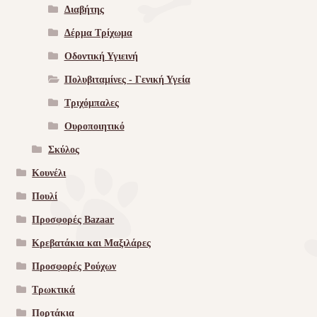
Διαβήτης
Δέρμα Τρίχωμα
Οδοντική Υγιεινή
Πολυβιταμίνες - Γενική Υγεία
Τριχόμπαλες
Ουροποιητικό
Σκύλος
Κουνέλι
Πουλί
Προσφορές Bazaar
Κρεβατάκια και Μαξιλάρες
Προσφορές Ρούχων
Τρωκτικά
Πορτάκια