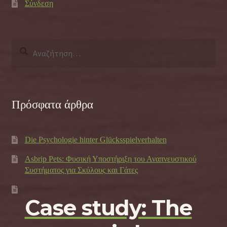
Σύνδεση
Αναζήτηση
για:
Πρόσφατα άρθρα
Die Psychologie hinter Glücksspielverhalten
Asbrip Pets: Φυσική Υποστήριξη του Αναπνευστικού
Συστήματος για Σκύλους και Γάτες
Case study: The