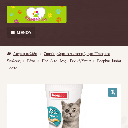
Απευθείας
Μετάβαση
μετάβαση
σε
στην
περιεχόμενο
πλοήγηση
ΜΕΝΟΎ
Products
search
Αρχική σελίδα
Συμπληρώματα Διατροφής για Γάτες και
Σκύλους
Γάτα
Πολυβιταμίνες - Γενική Υγεία
Beaphar Junior
Γάτα
Πάστα
Σκύλος
Κουνέλι
🔍
Πουλί
Κρεβατάκια