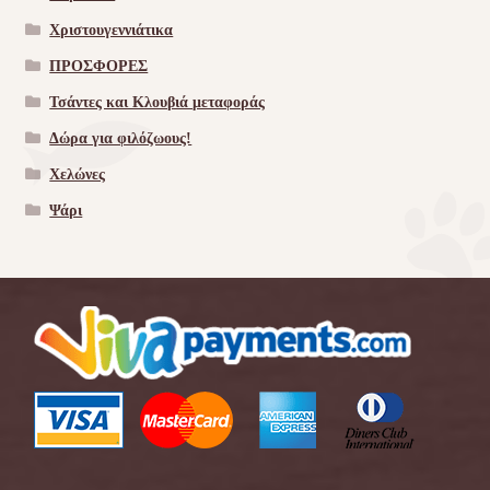
Χριστουγεννιάτικα
ΠΡΟΣΦΟΡΕΣ
Τσάντες και Κλουβιά μεταφοράς
Δώρα για φιλόζωους!
Χελώνες
Ψάρι