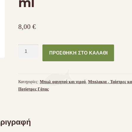
ml
8,00
€
Boho
ΠΡΟΣΘΉΚΗ ΣΤΟ ΚΑΛΆΘΙ
Medallion
Pet
Saucer
Taupe
Κατηγορίες:
Μπωλ φαγητού και νερού
,
Μπολακια , Ταίστρες κα
177
Ποτίστρες Γάτας
ml
ποσότητα
ριγραφή