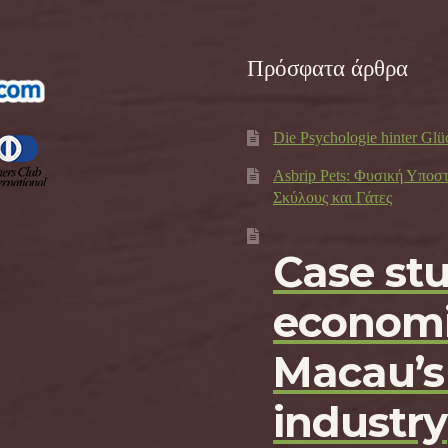
Πρόσφατα άρθρα
Die Psychologie hinter Glü
Asbrip Pets: Φυσική Υποσ
Σκύλους και Γάτες
Case st
economi
Macau’s
industry