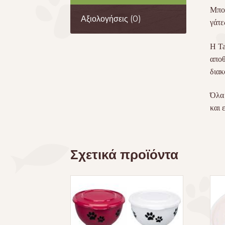
Μπολ
Αξιολογήσεις (0)
γάτε
Η Ta
αποθ
διακ
Όλα
και ε
Σχετικά προϊόντα