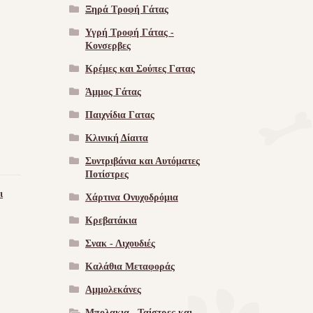
Ξηρά Τροφή Γάτας
Υγρή Τροφή Γάτας -
Kονσερβες
Κρέμες και Σούπες Γατας
Άμμος Γάτας
Παιχνίδια Γατας
Κλινική Δίαιτα
Συντριβάνια και Αυτόματες
Ποτίστρες
ι
Χάρτινα Ονυχοδρόμια
Κρεβατάκια
Σνακ - Λιχουδιές
Καλάθια Μεταφοράς
Αμμολεκάνες
Μπολακια , Ταίστρες και