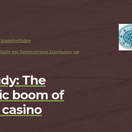
cksspielverhalten
τήριξη του Αναπνευστικού Συστήματος για
udy: The
c boom of
 casino