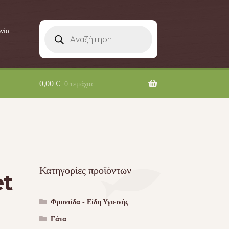
Products
νία
search
0,00
€
0 τεμάχια
Κατηγορίες προϊόντων
et
Φροντίδα - Είδη Υγιεινής
Γάτα