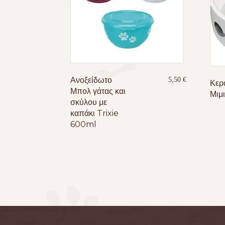
Ανοξείδωτο
5,50
€
Κερ
Μπολ γάτας και
Μιμι
σκύλου με
καπάκι Trixie
600ml