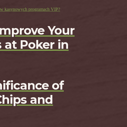
ji w kasynowych programach VIP?
Improve Your
 at Poker in
ificance of
Chips and