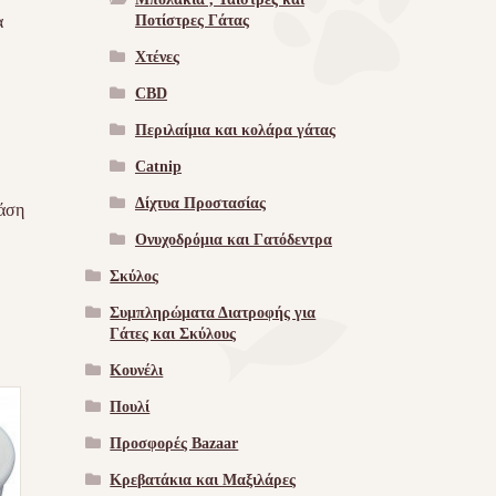
Ποτίστρες Γάτας
α
Χτένες
CBD
Περιλαίμια και κολάρα γάτας
Catnip
Δίχτυα Προστασίας
άση
Ονυχοδρόμια και Γατόδεντρα
Σκύλος
Συμπληρώματα Διατροφής για
Γάτες και Σκύλους
Κουνέλι
Πουλί
Προσφορές Bazaar
Κρεβατάκια και Μαξιλάρες