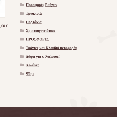
Προσφορές Ρούχων
Τρωκτικά
Πορτάκια
5,00
€
Χριστουγεννιάτικα
ΠΡΟΣΦΟΡΕΣ
Τσάντες και Κλουβιά μεταφοράς
Δώρα για φιλόζωους!
Χελώνες
Ψάρι