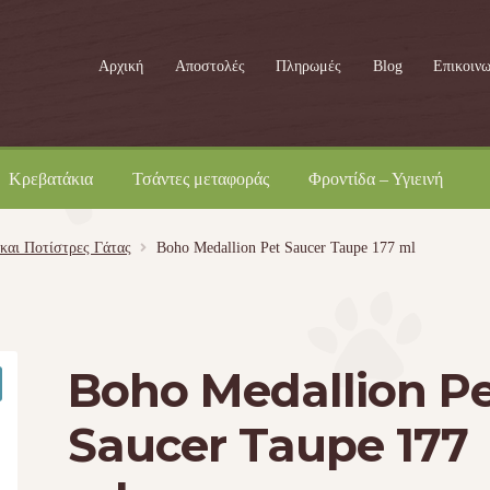
Αρχική
Αποστολές
Πληρωμές
Blog
Επικοινω
Κρεβατάκια
Τσάντες μεταφοράς
Φροντίδα – Υγιεινή
και Ποτίστρες Γάτας
Boho Medallion Pet Saucer Taupe 177 ml
Boho Medallion P
Saucer Taupe 177