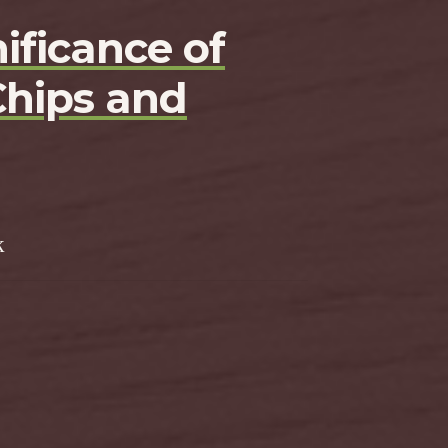
ificance of
Chips and
k