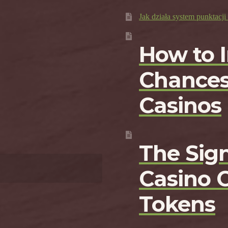
Jak działa system punktac
How to 
Chances
Casinos
The Sign
Casino 
Tokens