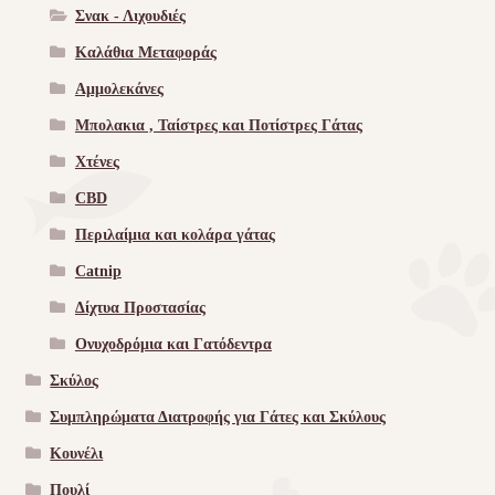
Σνακ - Λιχουδιές
Καλάθια Μεταφοράς
Αμμολεκάνες
Μπολακια , Ταίστρες και Ποτίστρες Γάτας
Χτένες
CBD
Περιλαίμια και κολάρα γάτας
Catnip
Δίχτυα Προστασίας
Ονυχοδρόμια και Γατόδεντρα
Σκύλος
Συμπληρώματα Διατροφής για Γάτες και Σκύλους
Κουνέλι
Πουλί