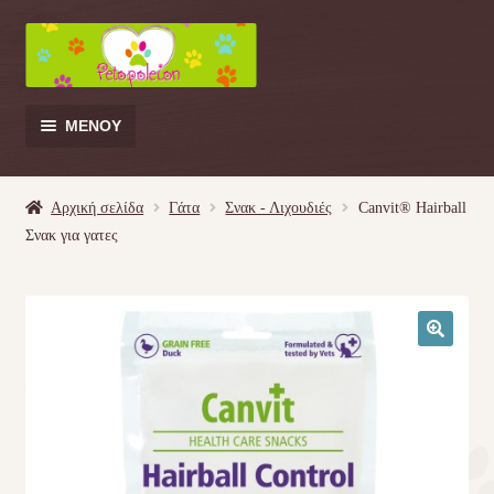
Απευθείας
Μετάβαση
μετάβαση
σε
στην
περιεχόμενο
πλοήγηση
ΜΕΝΟΎ
Products
search
Αρχική σελίδα
Γάτα
Σνακ - Λιχουδιές
Canvit® Hairball
Σνακ για γατες
Γάτα
Σκύλος
🔍
Κουνέλι
Πουλί
Κρεβατάκια