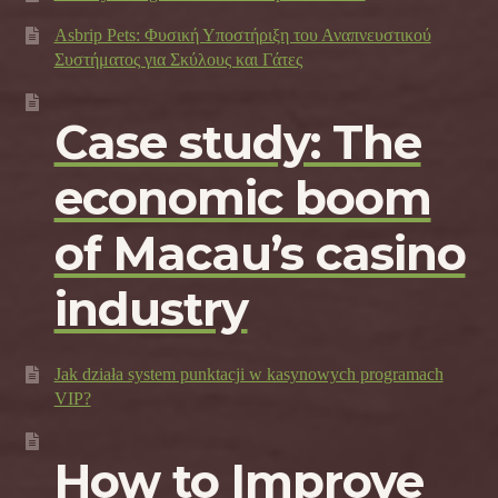
Asbrip Pets: Φυσική Υποστήριξη του Αναπνευστικού
Συστήματος για Σκύλους και Γάτες
Case study: The
economic boom
of Macau’s casino
industry
Jak działa system punktacji w kasynowych programach
VIP?
How to Improve