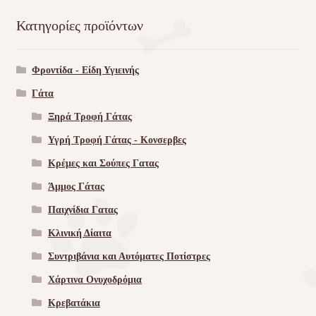
Κατηγορίες προϊόντων
Φροντίδα - Είδη Υγιεινής
Γάτα
Ξηρά Τροφή Γάτας
Υγρή Τροφή Γάτας - Kονσερβες
Κρέμες και Σούπες Γατας
Άμμος Γάτας
Παιχνίδια Γατας
Κλινική Δίαιτα
Συντριβάνια και Αυτόματες Ποτίστρες
Χάρτινα Ονυχοδρόμια
Κρεβατάκια