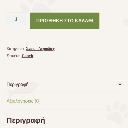
Canvit®
ΠΡΟΣΘΉΚΗ ΣΤΟ ΚΑΛΆΘΙ
Hairball
Σνακ
για
γατες
Κατηγορία:
Σνακ - Λιχουδιές
ποσότητα
Ετικέτα:
Canvit
Περιγραφή
Αξιολογήσεις (0)
Περιγραφή