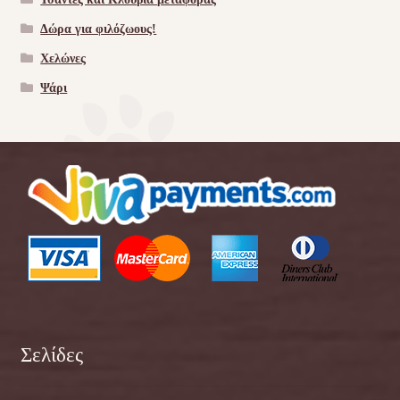
Δώρα για φιλόζωους!
Χελώνες
Ψάρι
Σελίδες