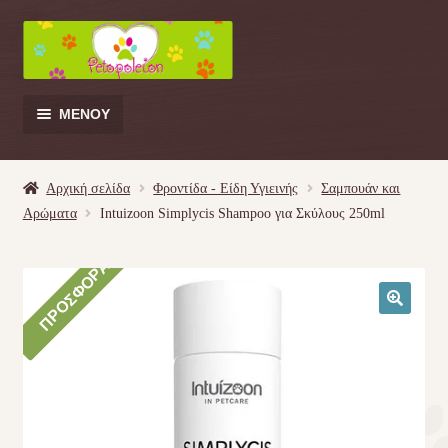
Απευθείας
Μετάβαση
μετάβαση
σε
στην
περιεχόμενο
πλοήγηση
ΜΕΝΟΎ
Products
search
Αρχική σελίδα
Φροντίδα - Είδη Υγιεινής
Σαμπουάν και
Αρώματα
Intuizoon Simplycis Shampoo για Σκύλους 250ml
Γάτα
ΠΡΟΣΦΟΡΆ!
Σκύλος
🔍
Κουνέλι
Πουλί
Κρεβατάκια