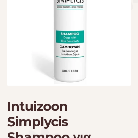
Τσάντες μεταφοράς
Επικοινωνία
Φροντίδα – Είδη Υγιεινής
Intuizoon
Simplycis
Shampoo για