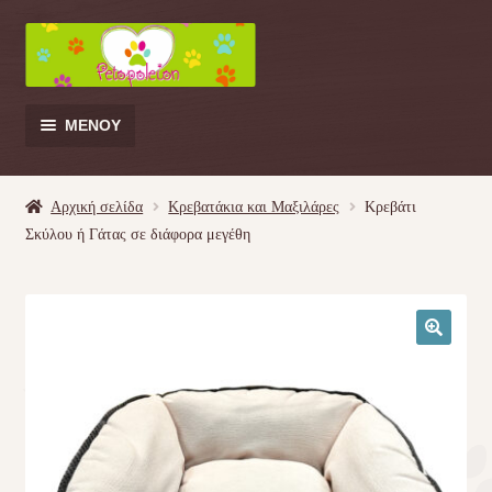
Απευθείας
Μετάβαση
μετάβαση
σε
στην
περιεχόμενο
πλοήγηση
ΜΕΝΟΎ
Products
search
Αρχική σελίδα
Κρεβατάκια και Μαξιλάρες
Κρεβάτι
Σκύλου ή Γάτας σε διάφορα μεγέθη
Γάτα
Σκύλος
🔍
Κουνέλι
Πουλί
Κρεβατάκια