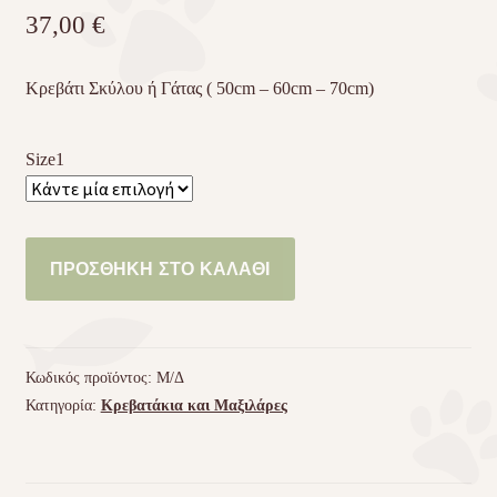
37,00
€
Κρεβάτι Σκύλου ή Γάτας ( 50cm – 60cm – 70cm)
Size1
Κρεβάτι
ΠΡΟΣΘΉΚΗ ΣΤΟ ΚΑΛΆΘΙ
Σκύλου
ή
Γάτας
σε
Κωδικός προϊόντος:
Μ/Δ
διάφορα
Κατηγορία:
Κρεβατάκια και Μαξιλάρες
μεγέθη
ποσότητα