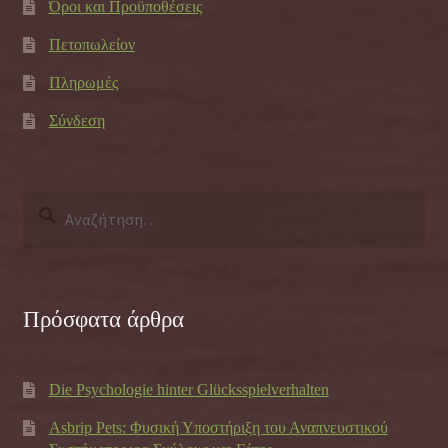
Όροι και Προϋποθέσεις
Πετοπωλείον
Πληρωμές
Σύνδεση
Αναζήτηση
για:
Πρόσφατα άρθρα
Die Psychologie hinter Glücksspielverhalten
Asbrip Pets: Φυσική Υποστήριξη του Αναπνευστικού