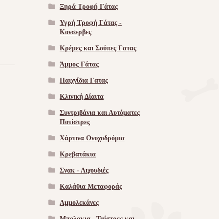
Ξηρά Τροφή Γάτας
Υγρή Τροφή Γάτας -
Kονσερβες
Κρέμες και Σούπες Γατας
Άμμος Γάτας
Παιχνίδια Γατας
Κλινική Δίαιτα
Συντριβάνια και Αυτόματες
Ποτίστρες
Χάρτινα Ονυχοδρόμια
Κρεβατάκια
Σνακ - Λιχουδιές
Καλάθια Μεταφοράς
Αμμολεκάνες
Μπολακια , Ταίστρες και