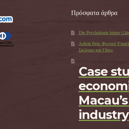
Πρόσφατα άρθρα
Die Psychologie hinter Glü
Asbrip Pets: Φυσική Υποσ
Σκύλους και Γάτες
Case st
economi
Macau’s
industry