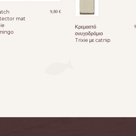
atch
9,80
€
tector mat
ie
Κρεμαστό
mingo
ονυχοδρόμιο
Trixie με catnip