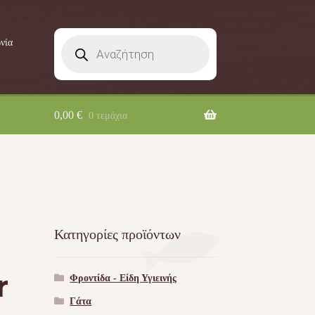
Products
νία
search
0,00
€
0 τεμάχια
Κατηγορίες προϊόντων
r
Φροντίδα - Είδη Υγιεινής
Γάτα