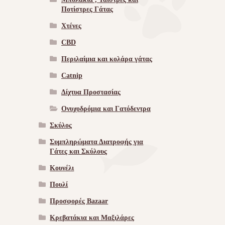
Ποτίστρες Γάτας
Χτένες
CBD
Περιλαίμια και κολάρα γάτας
Catnip
Δίχτυα Προστασίας
Ονυχοδρόμια και Γατόδεντρα
Σκύλος
Συμπληρώματα Διατροφής για
Γάτες και Σκύλους
Κουνέλι
Πουλί
Προσφορές Bazaar
Κρεβατάκια και Μαξιλάρες