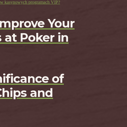
ji w kasynowych programach VIP?
Improve Your
 at Poker in
ificance of
Chips and