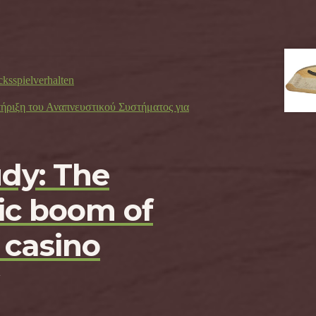
cksspielverhalten
τήριξη του Αναπνευστικού Συστήματος για
udy: The
c boom of
 casino