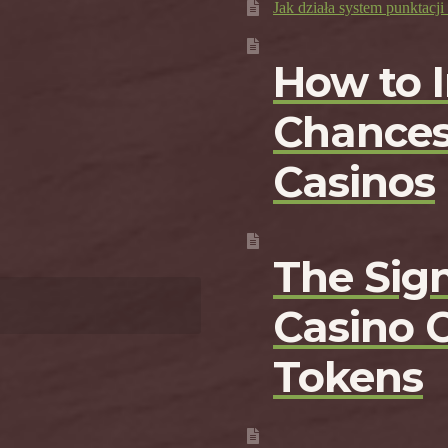
Jak działa system punktac
How to 
Chances
Casinos
The Sign
Casino 
Tokens