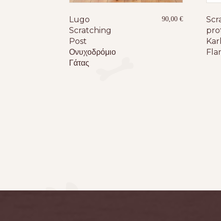
Lugo
Scr
90,00
€
Scratching
pro
Post
Karl
Ονυχοδρόμιο
Fla
Γάτας