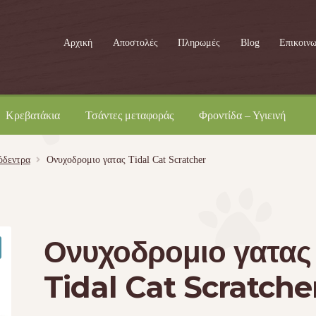
Αρχική
Αποστολές
Πληρωμές
Blog
Επικοινω
Κρεβατάκια
Τσάντες μεταφοράς
Φροντίδα – Υγιεινή
όδεντρα
Ονυχοδρομιο γατας Tidal Cat Scratcher
Ονυχοδρομιο γατας
Tidal Cat Scratche