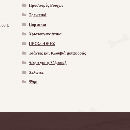
Προσφορές Ρούχων
Τρωκτικά
Πορτάκια
9,80
€
Χριστουγεννιάτικα
ΠΡΟΣΦΟΡΕΣ
Τσάντες και Κλουβιά μεταφοράς
Δώρα για φιλόζωους!
Χελώνες
Ψάρι