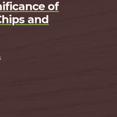
ificance of
Chips and
k