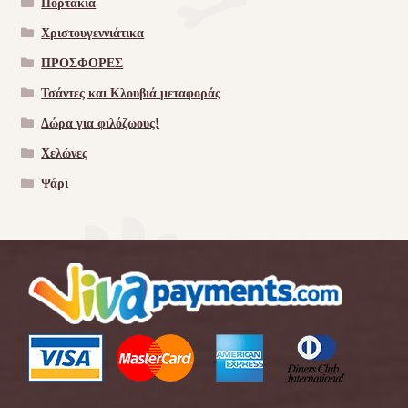
Πορτάκια
Χριστουγεννιάτικα
ΠΡΟΣΦΟΡΕΣ
Τσάντες και Κλουβιά μεταφοράς
Δώρα για φιλόζωους!
Χελώνες
Ψάρι