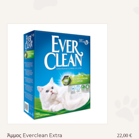
was:
τιμ
22,00 €.
είνα
20,
Άμμος Everclean Extra
22,00
€