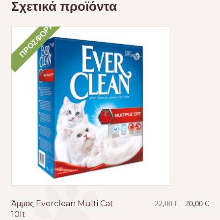
Σχετικά προϊόντα
ΠΡΟΣΦΟΡΆ!
Άμμος Everclean Multi Cat
Original
Η
22,00
€
20,00
€
10lt
price
τρέ