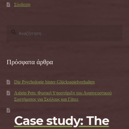
Σύνδεση
Αναζήτηση
για:
Πρόσφατα άρθρα
Die Psychologie hinter Glücksspielverhalten
Asbrip Pets: Φυσική Υποστήριξη του Αναπνευστικού
Συστήματος για Σκύλους και Γάτες
Case study: The