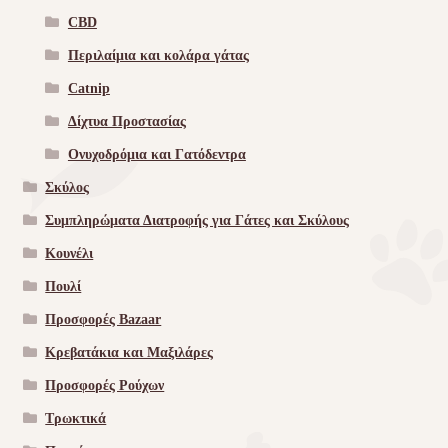
CBD
Περιλαίμια και κολάρα γάτας
Catnip
Δίχτυα Προστασίας
Ονυχοδρόμια και Γατόδεντρα
Σκύλος
Συμπληρώματα Διατροφής για Γάτες και Σκύλους
Κουνέλι
Πουλί
Προσφορές Bazaar
Κρεβατάκια και Μαξιλάρες
Προσφορές Ρούχων
Τρωκτικά