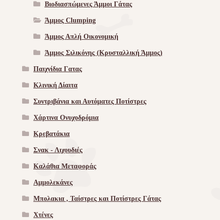
Βιοδιασπώμενες Άμμοι Γάτας
Άμμος Clumping
Άμμος Απλή Οικονομική
Άμμος Σιλικόνης (Κρυσταλλική Άμμος)
Παιχνίδια Γατας
Κλινική Δίαιτα
Συντριβάνια και Αυτόματες Ποτίστρες
Χάρτινα Ονυχοδρόμια
Κρεβατάκια
Σνακ - Λιχουδιές
Καλάθια Μεταφοράς
Αμμολεκάνες
Μπολακια , Ταίστρες και Ποτίστρες Γάτας
Χτένες