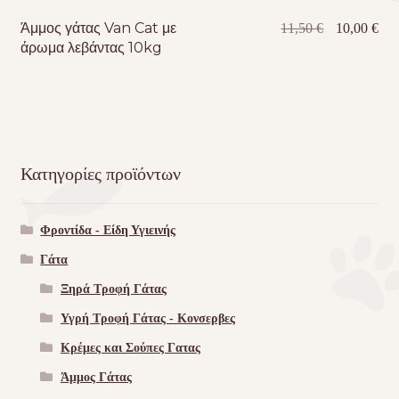
Άμμος γάτας Van Cat με
Original
Η
11,50
€
10,00
€
άρωμα λεβάντας 10kg
price
τρέ
was:
τιμ
11,50 €.
είνα
10,
Κατηγορίες προϊόντων
Φροντίδα - Είδη Υγιεινής
Γάτα
Ξηρά Τροφή Γάτας
Υγρή Τροφή Γάτας - Kονσερβες
Κρέμες και Σούπες Γατας
Άμμος Γάτας