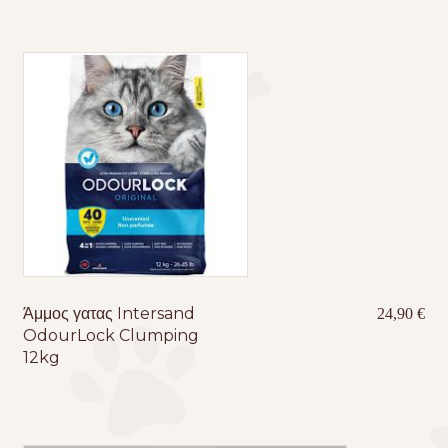
11,50 €.
είνα
10,
Άμμος γατας Intersand
24,90
€
OdourLock Clumping
12kg