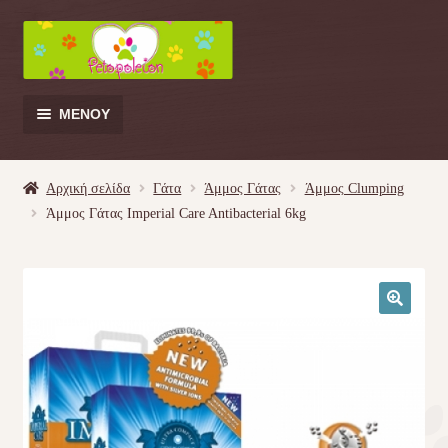
Απευθείας
Μετάβαση
μετάβαση
σε
στην
περιεχόμενο
πλοήγηση
ΜΕΝΟΎ
Products
search
Αρχική σελίδα
Γάτα
Άμμος Γάτας
Άμμος Clumping
Άμμος Γάτας Imperial Care Antibacterial 6kg
Γάτα
Σκύλος
🔍
Κουνέλι
Πουλί
Κρεβατάκια