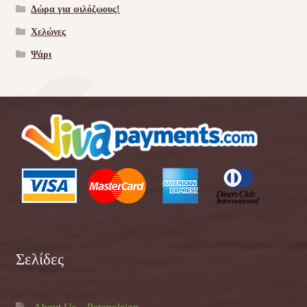
Δώρα για φιλόζωους!
Χελώνες
Ψάρι
Σελίδες