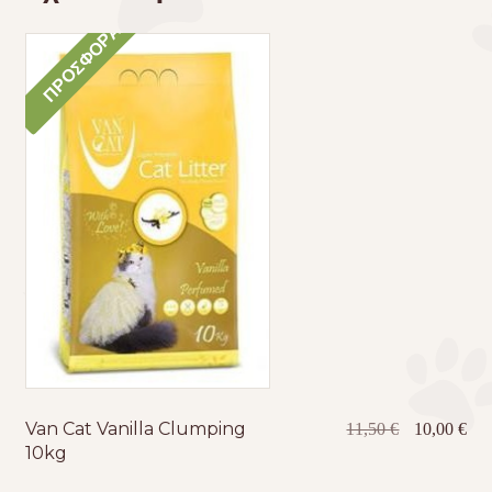
ΠΡΟΣΦΟΡΆ!
Van Cat Vanilla Clumping
Original
Η
11,50
€
10,00
€
10kg
price
τρέ
was:
τιμ