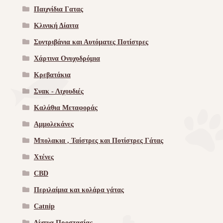
Παιχνίδια Γατας
Κλινική Δίαιτα
Συντριβάνια και Αυτόματες Ποτίστρες
Χάρτινα Ονυχοδρόμια
Κρεβατάκια
Σνακ - Λιχουδιές
Καλάθια Μεταφοράς
Αμμολεκάνες
Μπολακια , Ταίστρες και Ποτίστρες Γάτας
Χτένες
CBD
Περιλαίμια και κολάρα γάτας
Catnip
Δίχτυα Προστασίας