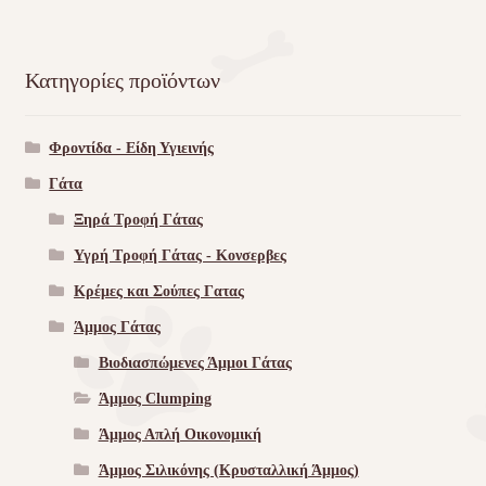
Κατηγορίες προϊόντων
Φροντίδα - Είδη Υγιεινής
Γάτα
Ξηρά Τροφή Γάτας
Υγρή Τροφή Γάτας - Kονσερβες
Κρέμες και Σούπες Γατας
Άμμος Γάτας
Βιοδιασπώμενες Άμμοι Γάτας
Άμμος Clumping
Άμμος Απλή Οικονομική
Άμμος Σιλικόνης (Κρυσταλλική Άμμος)