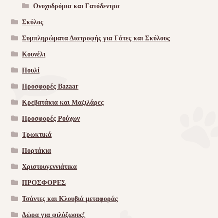
Ονυχοδρόμια και Γατόδεντρα
Σκύλος
Συμπληρώματα Διατροφής για Γάτες και Σκύλους
Κουνέλι
Πουλί
Προσφορές Bazaar
Κρεβατάκια και Μαξιλάρες
Προσφορές Ρούχων
Τρωκτικά
Πορτάκια
Χριστουγεννιάτικα
ΠΡΟΣΦΟΡΕΣ
Τσάντες και Κλουβιά μεταφοράς
Δώρα για φιλόζωους!