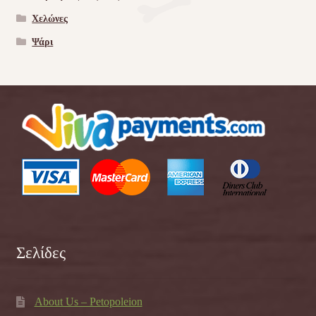
Χελώνες
Ψάρι
Σελίδες
About Us – Petopoleion