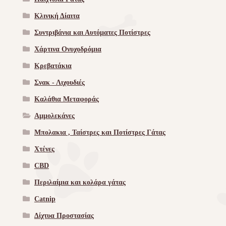
Κλινική Δίαιτα
Συντριβάνια και Αυτόματες Ποτίστρες
Χάρτινα Ονυχοδρόμια
Κρεβατάκια
Σνακ - Λιχουδιές
Καλάθια Μεταφοράς
Αμμολεκάνες
Μπολακια , Ταίστρες και Ποτίστρες Γάτας
Χτένες
CBD
Περιλαίμια και κολάρα γάτας
Catnip
Δίχτυα Προστασίας