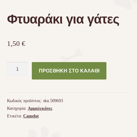
Φτυαράκι για γάτες
Τσάντες μεταφοράς
Επικοινωνία
1,50
€
Φροντίδα – Είδη Υγιεινής
Φτυαράκι
ΠΡΟΣΘΉΚΗ ΣΤΟ ΚΑΛΆΘΙ
για
γάτες
ποσότητα
Κωδικός προϊόντος:
sku.509693
Κατηγορία:
Αμμολεκάνες
Ετικέτα:
Camelot