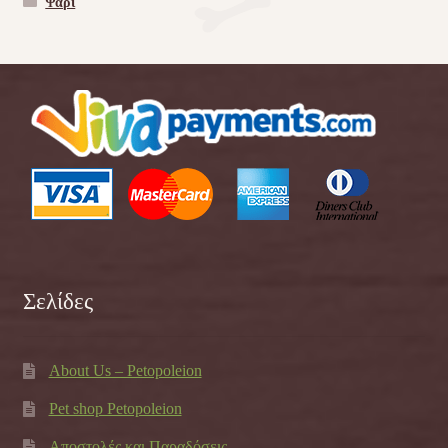
Ψάρι
Σελίδες
About Us – Petopoleion
Pet shop Petopoleion
Αποστολές και Παραδόσεις