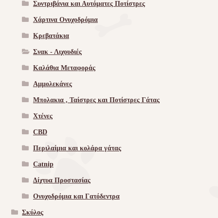
Συντριβάνια και Αυτόματες Ποτίστρες
Χάρτινα Ονυχοδρόμια
Κρεβατάκια
Σνακ - Λιχουδιές
Καλάθια Μεταφοράς
Αμμολεκάνες
Μπολακια , Ταίστρες και Ποτίστρες Γάτας
Χτένες
CBD
Περιλαίμια και κολάρα γάτας
Catnip
Δίχτυα Προστασίας
Ονυχοδρόμια και Γατόδεντρα
Σκύλος