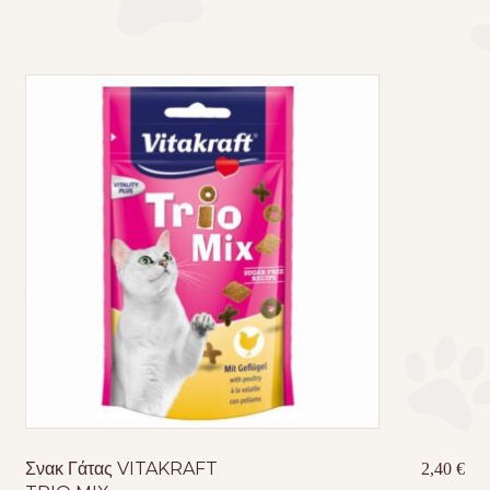
Σνακ Γάτας VITAKRAFT
2,40
€