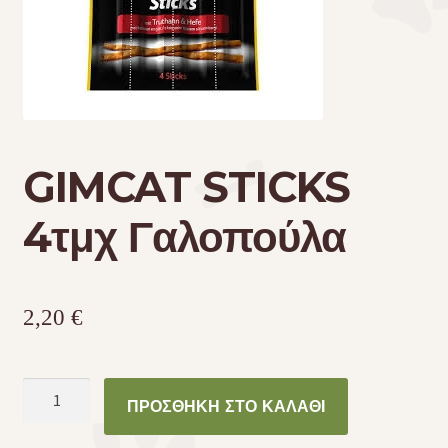
Τσάντες μεταφοράς
Επικοινωνία
Φροντίδα – Είδη Υγιεινής
GIMCAT STICKS
4τμχ Γαλοπούλα
2,20
€
GIMCAT
ΠΡΟΣΘΉΚΗ ΣΤΟ ΚΑΛΆΘΙ
STICKS
4τμχ