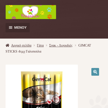
Απευθείας
Μετάβαση
μετάβαση
σε
στην
περιεχόμενο
πλοήγηση
ΜΕΝΟΎ
Products
search
Αρχική σελίδα
Γάτα
Σνακ - Λιχουδιές
GIMCAT
STICKS 4τμχ Γαλοπούλα
Γάτα
Σκύλος
🔍
Κουνέλι
Πουλί
Κρεβατάκια