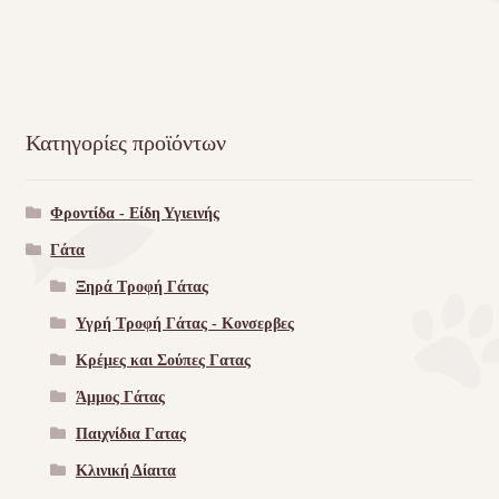
Κατηγορίες προϊόντων
Φροντίδα - Είδη Υγιεινής
Γάτα
Ξηρά Τροφή Γάτας
Υγρή Τροφή Γάτας - Kονσερβες
Κρέμες και Σούπες Γατας
Άμμος Γάτας
Παιχνίδια Γατας
Κλινική Δίαιτα