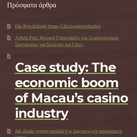
Πρόσφατα άρθρα
Die Psychologie hinter Glücksspielverhalten
Asbrip Pets: Φυσική Υποστήριξη του Αναπνευστικού
Συστήματος για Σκύλους και Γάτες
Case study: The
economic boom
of Macau’s casino
industry
Jak działa system punktacji w kasynowych programach