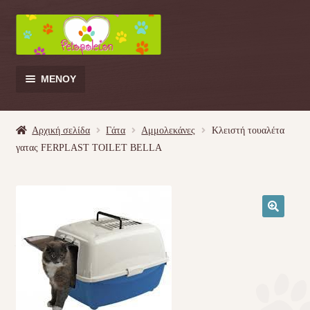
Απευθείας
Μετάβαση
μετάβαση
σε
στην
περιεχόμενο
πλοήγηση
ΜΕΝΟΎ
Products
search
Αρχική σελίδα
Γάτα
Αμμολεκάνες
Κλειστή τουαλέτα
γατας FERPLAST TOILET BELLA
Γάτα
Σκύλος
🔍
Κουνέλι
Πουλί
Κρεβατάκια