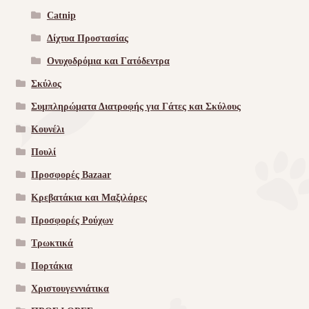
Catnip
Δίχτυα Προστασίας
Ονυχοδρόμια και Γατόδεντρα
Σκύλος
Συμπληρώματα Διατροφής για Γάτες και Σκύλους
Κουνέλι
Πουλί
Προσφορές Bazaar
Κρεβατάκια και Μαξιλάρες
Προσφορές Ρούχων
Τρωκτικά
Πορτάκια
Χριστουγεννιάτικα