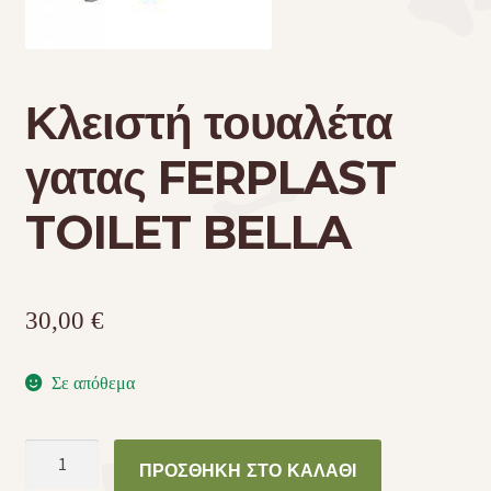
Τσάντες μεταφοράς
Κλειστή τουαλέτα
Επικοινωνία
γατας FERPLAST
Φροντίδα – Είδη Υγιεινής
TOILET BELLA
30,00
€
Σε απόθεμα
Κλειστή
ΠΡΟΣΘΉΚΗ ΣΤΟ ΚΑΛΆΘΙ
τουαλέτα