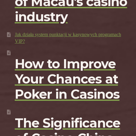
of Macau’s casino
industry
Jak działa system punktacji w kasynowych programach
VIP?
How to Improve
Your Chances at
Poker in Casinos
The Significance