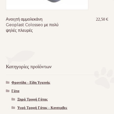
Ανοιχτή αμμολεκάνη
22,50
€
Geoplast Colosseo με πολύ
ψηλές πλευρές
Κατηγορίες προϊόντων
Φροντίδα - Είδη Υγιεινής
Γάτα
Ξηρά Τροφή Γάτας
Υγρή Τροφή Γάτας - Kονσερβες