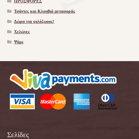
ΠΡΟΣΦΟΡΕΣ
Τσάντες και Κλουβιά μεταφοράς
Δώρα για φιλόζωους!
Χελώνες
Ψάρι
Σελίδες