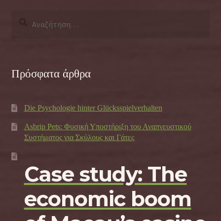
Αναζήτηση
για:
Πρόσφατα άρθρα
Die Psychologie hinter Glücksspielverhalten
Asbrip Pets: Φυσική Υποστήριξη του Αναπνευστικού
Συστήματος για Σκύλους και Γάτες
Case study: The
economic boom