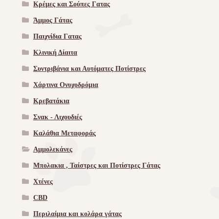
Κρέμες και Σούπες Γατας
Άμμος Γάτας
Παιχνίδια Γατας
Κλινική Δίαιτα
Συντριβάνια και Αυτόματες Ποτίστρες
Χάρτινα Ονυχοδρόμια
Κρεβατάκια
Σνακ - Λιχουδιές
Καλάθια Μεταφοράς
Αμμολεκάνες
Μπολακια , Ταίστρες και Ποτίστρες Γάτας
Χτένες
CBD
Περιλαίμια και κολάρα γάτας