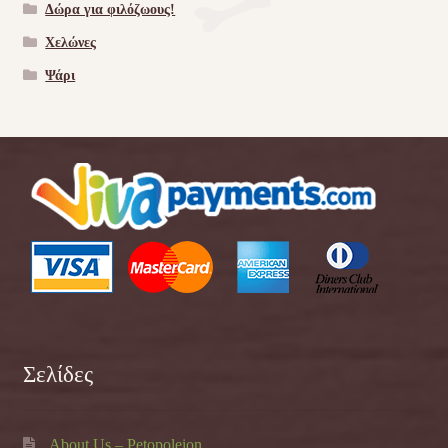
Δώρα για φιλόζωους!
Χελώνες
Ψάρι
Σελίδες
About Us – Petopoleion