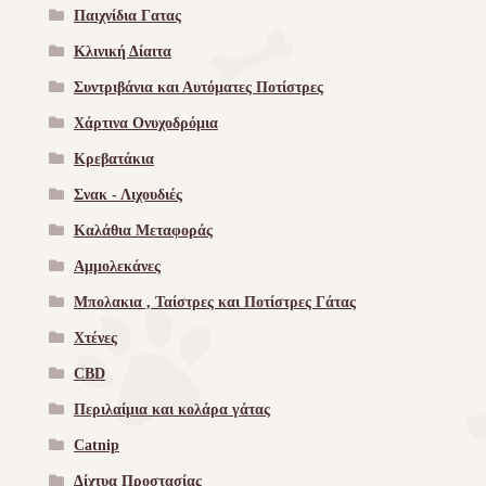
Παιχνίδια Γατας
Κλινική Δίαιτα
Συντριβάνια και Αυτόματες Ποτίστρες
Χάρτινα Ονυχοδρόμια
Κρεβατάκια
Σνακ - Λιχουδιές
Καλάθια Μεταφοράς
Αμμολεκάνες
Μπολακια , Ταίστρες και Ποτίστρες Γάτας
Χτένες
CBD
Περιλαίμια και κολάρα γάτας
Catnip
Δίχτυα Προστασίας