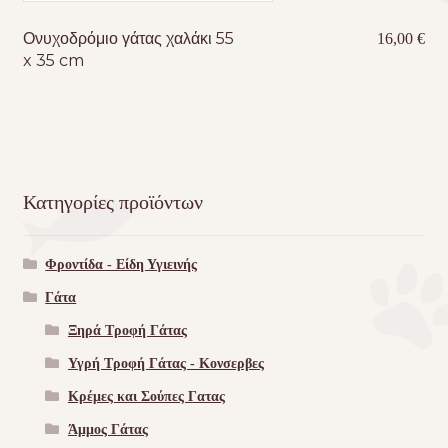
Ονυχοδρόμιο γάτας χαλάκι 55
16,00
€
x 35 cm
Κατηγορίες προϊόντων
Φροντίδα - Είδη Υγιεινής
Γάτα
Ξηρά Τροφή Γάτας
Υγρή Τροφή Γάτας - Kονσερβες
Κρέμες και Σούπες Γατας
Άμμος Γάτας