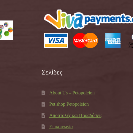
Σελίδες
About Us – Petopoleion
Pet shop Petopoleion
Αποστολές και Παραδόσεις
Επικοινωνία