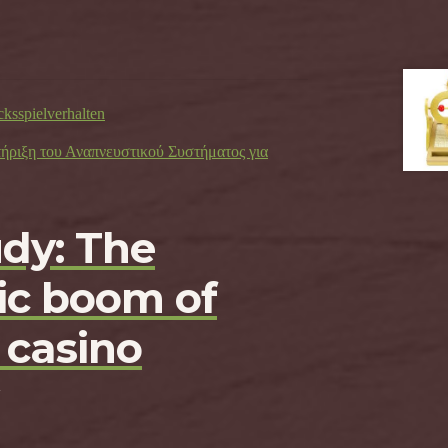
cksspielverhalten
τήριξη του Αναπνευστικού Συστήματος για
udy: The
c boom of
 casino