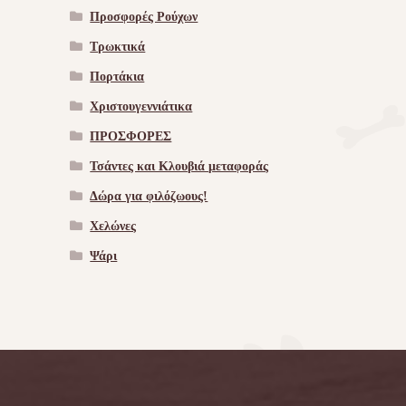
Προσφορές Ρούχων
Τρωκτικά
Πορτάκια
Χριστουγεννιάτικα
ΠΡΟΣΦΟΡΕΣ
Τσάντες και Κλουβιά μεταφοράς
Δώρα για φιλόζωους!
Χελώνες
Ψάρι