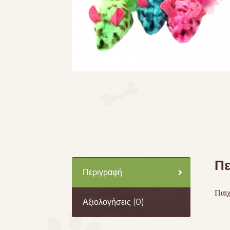
Πε
Περιγραφή
Παιχ
Αξιολογήσεις (0)