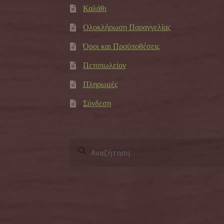
Καλάθι
Ολοκλήρωση Παραγγελίας
Όροι και Προϋποθέσεις
Πετοπωλείον
Πληρωμές
Σύνδεση
Αναζήτηση
για: