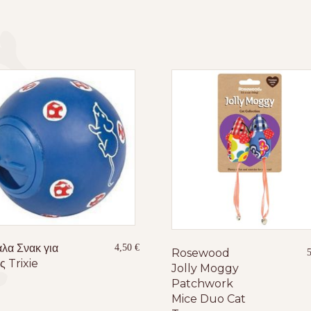
λα Σνακ για
4,50
€
Rosewood
ς Trixie
Jolly Moggy
Patchwork
Mice Duo Cat