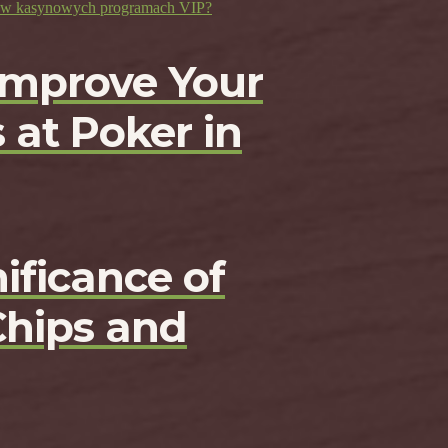
ji w kasynowych programach VIP?
Improve Your
 at Poker in
ificance of
Chips and