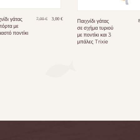
νίδι γάτας
Original
Η
7,00
€
3,00
€
Παιχνίδι γάτας
price
τρέχουσα
πόρτα με
σε σχήμα τυριού
was:
τιμή
αστό ποντίκι
με ποντίκι και 3
7,00 €.
είναι:
μπάλες Trixie
3,00 €.