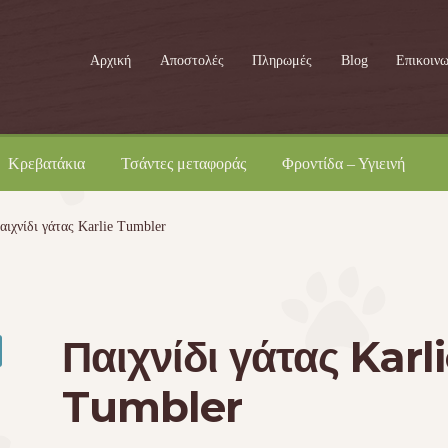
Αρχική
Αποστολές
Πληρωμές
Blog
Επικοινω
Κρεβατάκια
Τσάντες μεταφοράς
Φροντίδα – Υγιεινή
αιχνίδι γάτας Karlie Tumbler
Παιχνίδι γάτας Karl
Tumbler