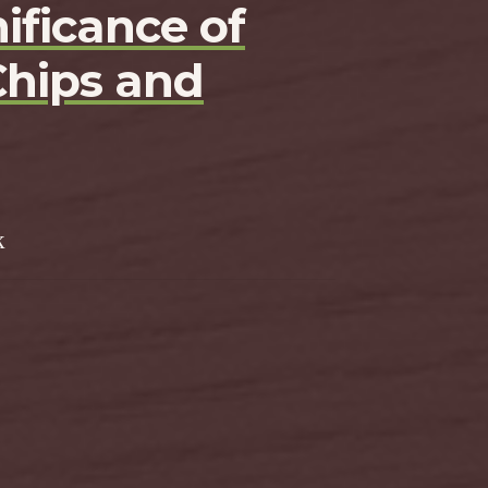
ificance of
Chips and
k