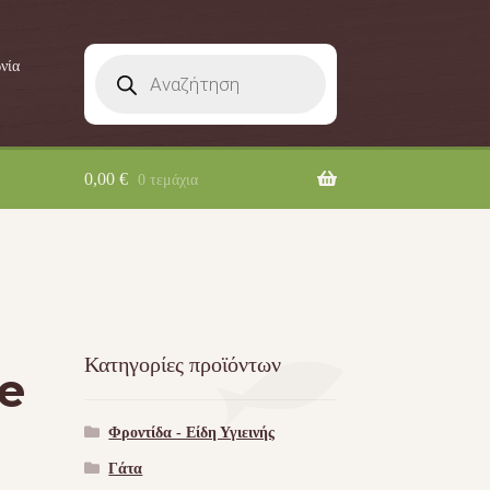
Products
νία
search
0,00
€
0 τεμάχια
Κατηγορίες προϊόντων
ie
Φροντίδα - Είδη Υγιεινής
Γάτα