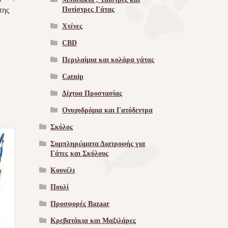
Ποτίστρες Γάτας
της
Χτένες
CBD
Περιλαίμια και κολάρα γάτας
Catnip
Δίχτυα Προστασίας
Ονυχοδρόμια και Γατόδεντρα
Σκύλος
Συμπληρώματα Διατροφής για
Γάτες και Σκύλους
Κουνέλι
Πουλί
Προσφορές Bazaar
Κρεβατάκια και Μαξιλάρες