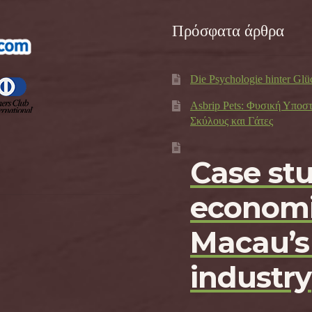
Πρόσφατα άρθρα
Die Psychologie hinter Glü
Asbrip Pets: Φυσική Υποσ
Σκύλους και Γάτες
Case st
economi
Macau’s
industry