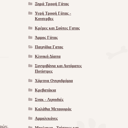
Ξηρά Τροφή Γάτας
Υγρή Τροφή Γάτας -
Kονσερβες
Κρέμες και Σούπες Γατας
Άμμος Γάτας
Παιχνίδια Γατας
Κλινική Δίαιτα
Συντριβάνια και Αυτόματες
Ποτίστρες
Χάρτινα Ονυχοδρόμια
Κρεβατάκια
Σνακ - Λιχουδιές
Καλάθια Μεταφοράς
Αμμολεκάνες
ερών,
Μπολακια , Ταίστρες και