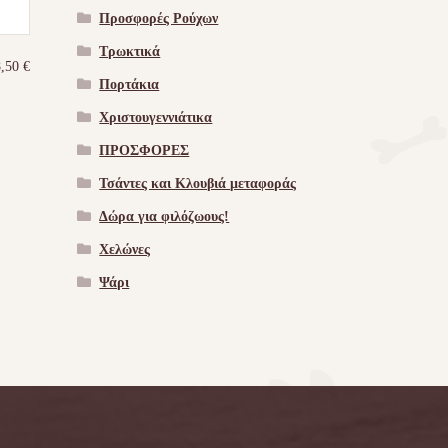
Προσφορές Ρούχων
Τρωκτικά
8,50
€
Πορτάκια
Χριστουγεννιάτικα
ΠΡΟΣΦΟΡΕΣ
Τσάντες και Κλουβιά μεταφοράς
Δώρα για φιλόζωους!
Χελώνες
Ψάρι