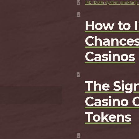
Jak działa system punktac
How to 
Chances
Casinos
The Sign
Casino 
Tokens