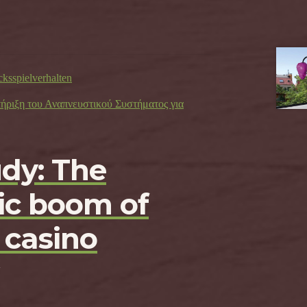
cksspielverhalten
τήριξη του Αναπνευστικού Συστήματος για
udy: The
c boom of
 casino