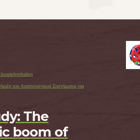
cksspielverhalten
τήριξη του Αναπνευστικού Συστήματος για
udy: The
c boom of