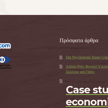
Πρόσφατα άρθρα
Die Psychologie hinter Glü
Asbrip Pets: Φυσική Υποσ
Σκύλους και Γάτες
Case st
economi