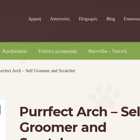
Αρχική
Αποστολές
Πληρωμές
Blog
Επικοινω
Κρεβατάκια
Τσάντες μεταφοράς
Φροντίδα – Υγιεινή
urrfect Arch – Self Groomer and Scratcher
Purrfect Arch – Sel
Groomer and