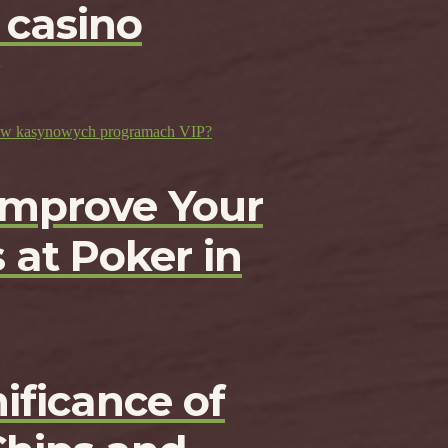
 casino
ji w kasynowych programach VIP?
Improve Your
 at Poker in
ificance of