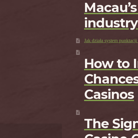
Macau’s
industry
Jak działa system punktac
How to 
Chances
Casinos
The Sign