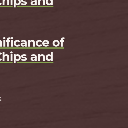
Chips and
ificance of
Chips and
k