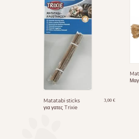
Mat
Μαγ
Matatabi sticks
3,00
€
για γατες Trixie