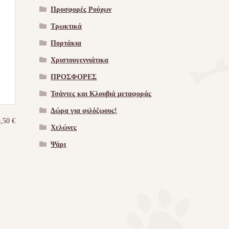
Προσφορές Ρούχων
Τρωκτικά
Πορτάκια
Χριστουγεννιάτικα
ΠΡΟΣΦΟΡΕΣ
Τσάντες και Κλουβιά μεταφοράς
Δώρα για φιλόζωους!
8,50
€
Χελώνες
Ψάρι