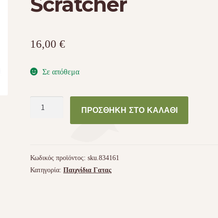
Scratcher
16,00
€
Σε απόθεμα
Purrfect
ΠΡΟΣΘΉΚΗ ΣΤΟ ΚΑΛΆΘΙ
Arch
-
Self
Groomer
Κωδικός προϊόντος:
sku.834161
and
Κατηγορία:
Παιχνίδια Γατας
Scratcher
ποσότητα