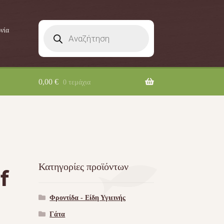
Products
νία
search
0,00
€
0 τεμάχια
Κατηγορίες προϊόντων
f
Φροντίδα - Είδη Υγιεινής
Γάτα