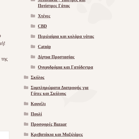
Ποτίστρες Γάτας
Χτένες
CBD
υ
Περιλαίμια και κολάρα γάτας
μή!
Catnip
Δίχτυα Προστασίας
 της
Ονυχοδρόμια και Γατόδεντρα
Σκύλος
Συμπληρώματα Διατροφής για
Γάτες και Σκύλους
Κουνέλι
Πουλί
Προσφορές Bazaar
Κρεβατάκια και Μαξιλάρες