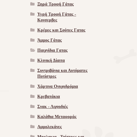
Ξηρά Τροφή Γάτας
Υγρή Τροφή Γάτας -
Kονσερβες
Κρέμες και Σούπες Γατας
Άμμος Γάτας
Παιχνίδια Γατας
Κλινική Δίαιτα
Συντριβάνια και Αυτόματες
Ποτίστρες
Χάρτινα Ονυχοδρόμια
Κρεβατάκια
Σνακ - Λιχουδιές
Καλάθια Μεταφοράς
Αμμολεκάνες
Μπολακια , Ταίστρες και