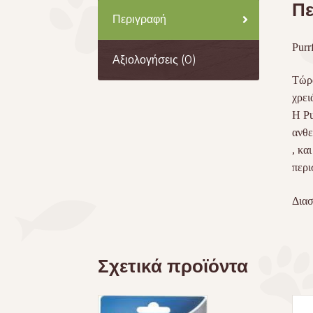
Πε
Περιγραφή
Purr
Αξιολογήσεις (0)
Τώρα
χρει
Η Pu
ανθε
, κα
περι
Διασ
Σχετικά προϊόντα