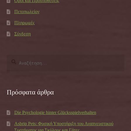
Όροι και Προϋποθέσεις
Πετοπωλείον
Πληρωμές
Σύνδεση
Αναζήτηση
για:
Πρόσφατα άρθρα
Die Psychologie hinter Glücksspielverhalten
Asbrip Pets: Φυσική Υποστήριξη του Αναπνευστικού
Συστήματος για Σκύλους και Γάτες