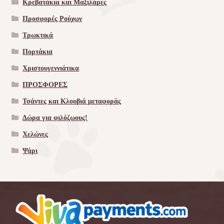
Κρεβατάκια και Μαξιλάρες
Προσφορές Ρούχων
Τρωκτικά
Πορτάκια
Χριστουγεννιάτικα
ΠΡΟΣΦΟΡΕΣ
Τσάντες και Κλουβιά μεταφοράς
Δώρα για φιλόζωους!
Χελώνες
Ψάρι