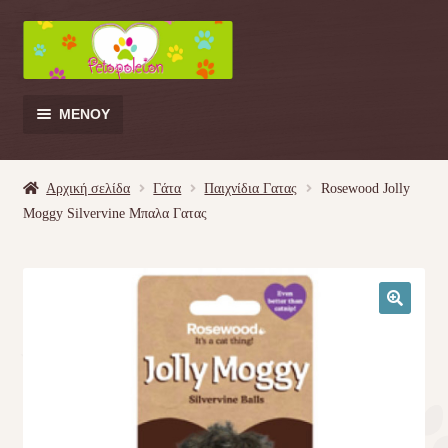
Απευθείας
Μετάβαση
μετάβαση
σε
στην
περιεχόμενο
πλοήγηση
ΜΕΝΟΎ
Products
search
Αρχική σελίδα
Γάτα
Παιχνίδια Γατας
Rosewood Jolly
Moggy Silvervine Μπαλα Γατας
Γάτα
Σκύλος
🔍
Κουνέλι
Πουλί
Κρεβατάκια