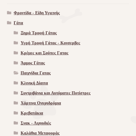
Φροντίδα - Είδη Υγιεινής
Γάτα
Ξηρά Τροφή Γάτας
Υγρή Τροφή Γάτας - Kονσερβες
Κρέμες και Σούπες Γατας
Άμμος Γάτας
Παιχνίδια Γατας
Κλινική Δίαιτα
Συντριβάνια και Αυτόματες Ποτίστρες
Χάρτινα Ονυχοδρόμια
Κρεβατάκια
Σνακ - Λιχουδιές
Καλάθια Μεταφοράς