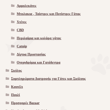
Αμμολεκάνες
Μπολακια , Ταίστρες και Ποτίστρες Γάτας
Χτένες
CBD
Περιλαίμια και κολάρα γάτας
Catnip
Δίχτυα Προστασίας
Ονυχοδρόμια και Γατόδεντρα
Σκύλος
Συμπληρώματα Διατροφής για Γάτες και Σκύλους
Κουνέλι
Πουλί
Προσφορές Bazaar